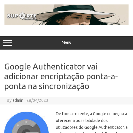
Skip
to
content
Menu
Google Authenticator vai
adicionar encriptação ponta-a-
ponta na sincronização
By
admin
|
28/04/2023
De forma recente, a Google começou a
oferecer a possibilidade dos
utilizadores do Google Authenticator, a