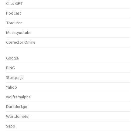
Chat GPT
PodCast
Tradutor
Music.youtube
Corrector Online
Google
BING
Startpage
Yahoo
wolframalpha
Duckduckgo
Worldometer
Sapo