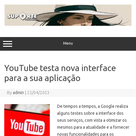
Skip
to
content
Menu
YouTube testa nova interface
para a sua aplicação
By
admin
|
25/04/2023
De tempos a tempos, a Google realiza
alguns testes sobre a interface dos
seus serviços, com vista a otimizar os
mesmos para a atualidade e a fornecer
novas funcionalidades para os