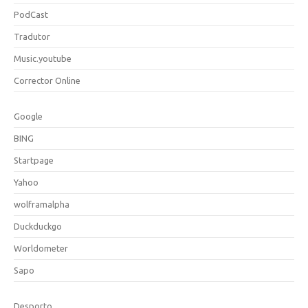
PodCast
Tradutor
Music.youtube
Corrector Online
Google
BING
Startpage
Yahoo
wolframalpha
Duckduckgo
Worldometer
Sapo
Desporto