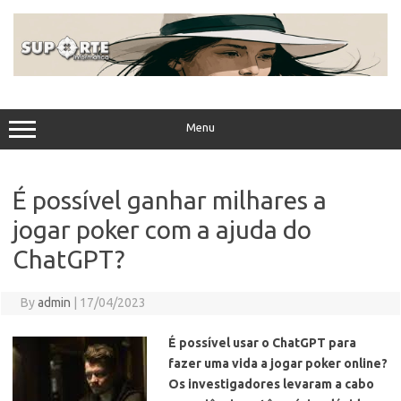
Skip
to
content
Menu
É possível ganhar milhares a
jogar poker com a ajuda do
ChatGPT?
By
admin
|
17/04/2023
É possível usar o ChatGPT para
fazer uma vida a jogar poker online?
Os investigadores levaram a cabo