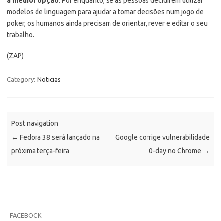
a melhor opção
. Por enquanto, se as pessoas decidirem utilizar
modelos de linguagem para ajudar a tomar decisões num jogo de
poker, os humanos ainda precisam de orientar, rever e editar o seu
trabalho.
(ZAP)
Category:
Noticias
Post navigation
←
Fedora 38 será lançado na
Google corrige vulnerabilidade
próxima terça-feira
0-day no Chrome
→
FACEBOOK