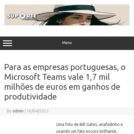
Skip
to
content
Menu
Para as empresas portuguesas, o
Microsoft Teams vale 1,7 mil
milhões de euros em ganhos de
produtividade
By
admin
|
16/04/2023
Uma foto de Bill Gates, anafadinho e
usando um fato escuro brilhante,