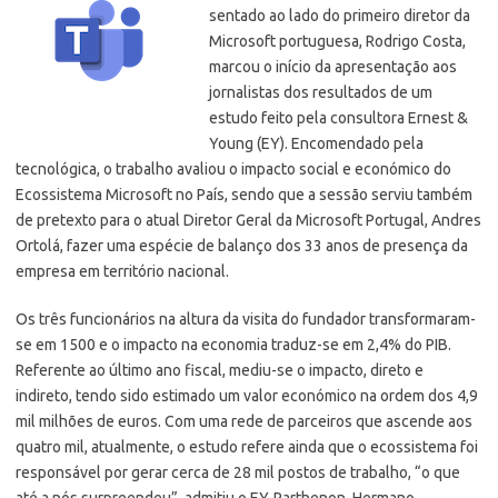
sentado ao lado do primeiro diretor da
Microsoft portuguesa, Rodrigo Costa,
marcou o início da apresentação aos
jornalistas dos resultados de um
estudo feito pela consultora Ernest &
Young (EY). Encomendado pela
tecnológica, o trabalho avaliou o impacto social e económico do
Ecossistema Microsoft no País,
sendo que a sessão serviu também
de pretexto para o atual Diretor Geral da Microsoft Portugal, Andres
Ortolá, fazer uma espécie de balanço dos 33 anos de presença da
empresa em território nacional.
Os três funcionários na altura da visita do fundador transformaram-
se em 1500 e o impacto na economia traduz-se em 2,4% do PIB.
Referente ao último ano fiscal, mediu-se o impacto, direto e
indireto, tendo sido estimado um valor económico na ordem dos 4,9
mil milhões de euros. Com uma rede de parceiros que ascende aos
quatro mil, atualmente, o estudo refere ainda que o ecossistema foi
responsável por gerar cerca de 28 mil postos de trabalho, “o que
até a nós surpreendeu”, admitiu o EY-Parthenon, Hermano