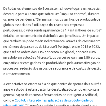
De todas os elementos do Ecossistema, houve lugar a um especial
destaque para o Teams que sofreu um “impulso enorme”, durante
os anos de pandemia. “Se analisarmos os ganhos de produtividade
globais associados à utilização do Teams nas empresas
portuguesas, o valor ronda igualmente os 1,7 mil milhões de euros”,
detalha-se no comunicado distribuído aos jornalistas. Um impacto
que também se pode medir, indiretamente, através do crescimento
no número de parceiros da Microsoft Portugal, entre 2018 e 2022,
que está na ordem dos 33% por cento. No global, por cada euro
investido em soluções Microsoft, os parceiros ganham 8,80 euros,
em particular com ganhos de produtividade pela automatização de
processos, redução dos riscos de segurança e de custos de gestão
e armazenamento.
A expectativa na empresa é a de que dentro de apenas dois ou três
anos o estudo já esteja bastante desatualizado, tendo em conta a
generalização do recurso a ferramentas de Inteligência Artificial,
como o
Copilot, integrado nas aplicações de produtividade do
Microsoft 365
. “O que faz sentido é repetir o estudo daqui a uns