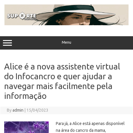
Skip
to
content
Menu
Alice é a nova assistente virtual
do Infocancro e quer ajudar a
navegar mais facilmente pela
informação
By
admin
|
15/04/2023
Para já, a Alice está apenas disponível
na área do cancro da mama,