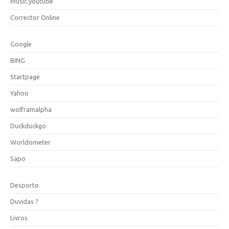
Music.youtube
Corrector Online
Google
BING
Startpage
Yahoo
wolframalpha
Duckduckgo
Worldometer
Sapo
Desporto
Duvidas ?
Livros