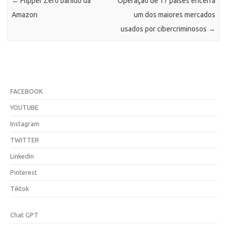
←
Flipper Zero banido da
Operação de 17 países encerra
Amazon
um dos maiores mercados
usados por cibercriminosos
→
FACEBOOK
YOUTUBE
Instagram
TWITTER
Linkedin
Pinterest
Tiktok
Chat GPT