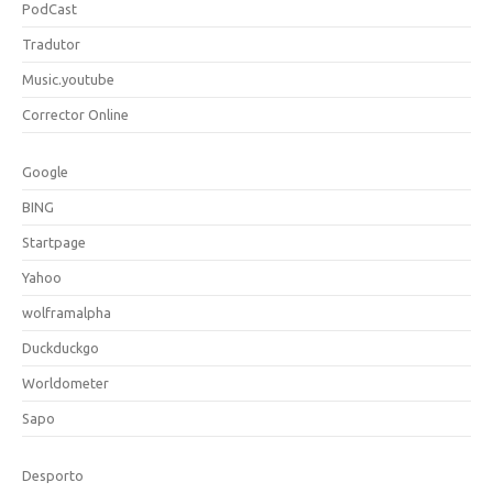
PodCast
Tradutor
Music.youtube
Corrector Online
Google
BING
Startpage
Yahoo
wolframalpha
Duckduckgo
Worldometer
Sapo
Desporto