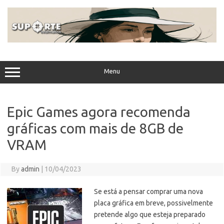
Skip
to
content
Menu
Epic Games agora recomenda
gráficas com mais de 8GB de
VRAM
By
admin
|
10/04/2023
Se está a pensar comprar uma nova
placa gráfica em breve, possivelmente
pretende algo que esteja preparado