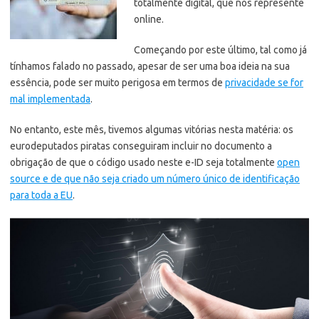
totalmente digital, que nos represente
online.
Começando por este último, tal como já
tínhamos falado no passado, apesar de ser uma boa ideia na sua
essência, pode ser muito perigosa em termos de
privacidade se for
mal implementada
.
No entanto, este mês, tivemos algumas vitórias nesta matéria: os
eurodeputados piratas conseguiram incluir no documento a
obrigação de que o código usado neste e-ID seja totalmente
open
source e de que não seja criado um número único de identificação
para toda a EU
.