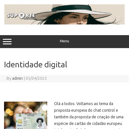
Skip
to
content
Menu
Identidade digital
By
admin
|
05/04/2023
Olá a todos. Voltamos ao tema da
proposta europeia do chat control e
também da proposta de criação de uma
espécie de cartão de cidadão europeu