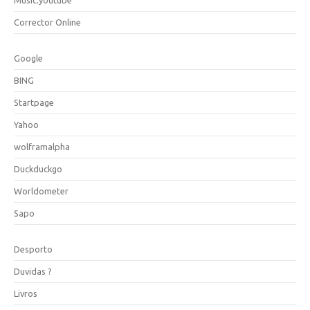
Music.youtube
Corrector Online
Google
BING
Startpage
Yahoo
wolframalpha
Duckduckgo
Worldometer
Sapo
Desporto
Duvidas ?
Livros