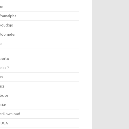
oo
framalpha
kduckgo
ldometer
o
porto
idas ?
os
ica
ócios
cias
erDownload
TUGA