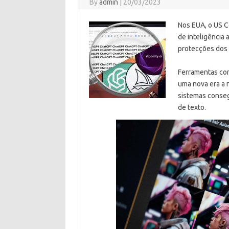
By
admin
|
20/03/2023
Nos EUA, o US C
de inteligência a
protecções dos d
Ferramentas com
uma nova era a 
sistemas conseg
de texto.