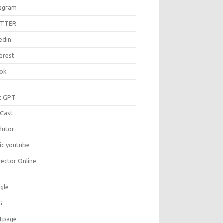
tagram
ITTER
edin
erest
tok
t GPT
Cast
dutor
ic.youtube
rector Online
gle
G
rtpage