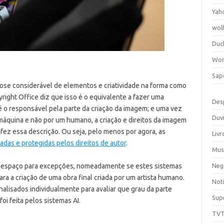
Yah
wol
Duc
Wor
Sap
se considerável de elementos e criatividade na forma como
right Office diz que isso é o equivalente a fazer uma
Des
é o responsável pela parte da criação da imagem; e uma vez
Duv
áquina e não por um humano, a criação e direitos da imagem
 fez essa descrição. Ou seja, pelo menos por agora, as
Livr
adas e protegidas pelos direitos de autor
.
Mus
Neg
 espaço para excepções, nomeadamente se estes sistemas
ra a criação de uma obra final criada por um artista humano.
Noti
nalisados individualmente para avaliar que grau da parte
Sup
oi feita pelos sistemas AI.
TV