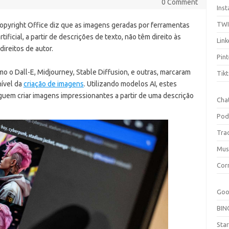
0 Comment
Ins
TW
opyright Office diz que as imagens geradas por ferramentas
rtificial, a partir de descrições de texto, não têm direito às
Link
ireitos de autor.
Pint
o o Dall-E, Midjourney, Stable Diffusion, e outras, marcaram
Tik
nível da
criação de imagens
. Utilizando modelos AI, estes
uem criar imagens impressionantes a partir de uma descrição
Cha
Pod
Tra
Mus
Cor
Goo
BIN
Sta