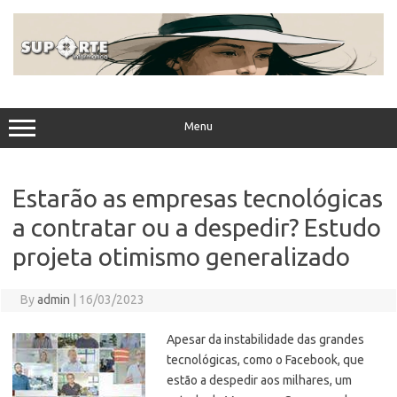
Skip
to
content
Menu
Estarão as empresas tecnológicas
a contratar ou a despedir? Estudo
projeta otimismo generalizado
By
admin
|
16/03/2023
Apesar da instabilidade das grandes
tecnológicas, como o Facebook, que
estão a despedir aos milhares, um