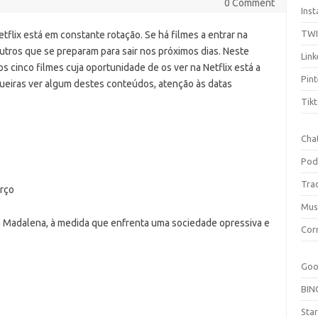
0 Comment
Ins
TW
tflix está em constante rotação. Se há filmes a entrar na
utros que se preparam para sair nos próximos dias. Neste
Link
os cinco filmes cuja oportunidade de os ver na Netflix está a
Pint
queiras ver algum destes conteúdos, atenção às datas
Tik
Cha
Pod
Tra
arço
Mus
a Madalena, à medida que enfrenta uma sociedade opressiva e
Cor
Goo
BIN
Sta