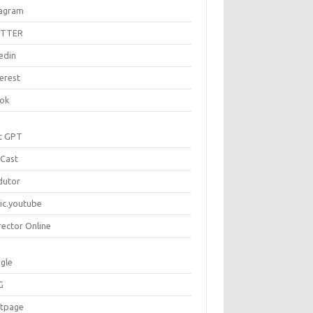
tagram
ITTER
edin
erest
tok
t GPT
Cast
dutor
ic.youtube
rector Online
gle
G
rtpage