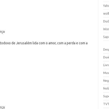
Yah
wol
Duc
Wor
arço
Sap
ortodoxo de Jerusalém lida com o amor, com a perda e com a
Des
Duv
Livr
Mus
Neg
Noti
Sup
TV
arço