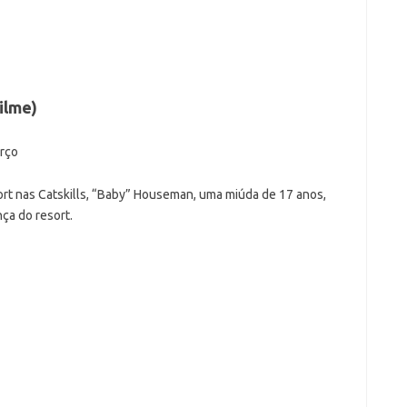
ilme)
arço
ort nas Catskills, “Baby” Houseman, uma miúda de 17 anos,
ça do resort.