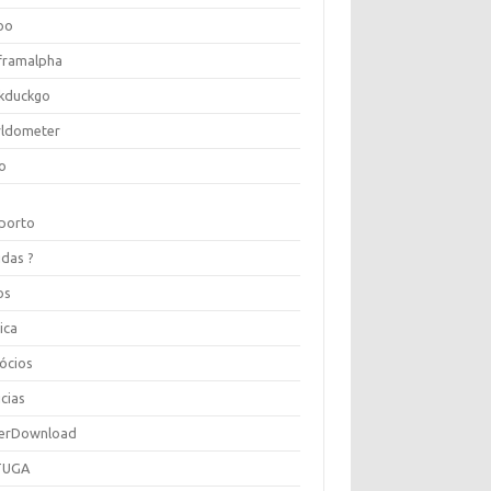
oo
framalpha
kduckgo
ldometer
o
porto
idas ?
os
ica
ócios
cias
erDownload
TUGA