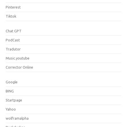
Pinterest
Tiktok
Chat GPT
PodCast
Tradutor
Music.youtube
Corrector Online
Google
BING
Startpage
Yahoo
wolframalpha