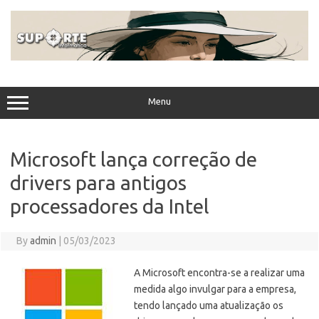
Skip
to
content
Menu
Microsoft lança correção de
drivers para antigos
processadores da Intel
By
admin
|
05/03/2023
A Microsoft encontra-se a realizar uma
medida algo invulgar para a empresa,
tendo lançado uma atualização os