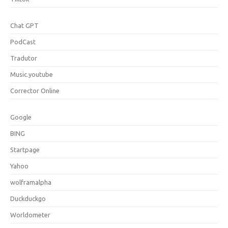
Chat GPT
PodCast
Tradutor
Music.youtube
Corrector Online
Google
BING
Startpage
Yahoo
wolframalpha
Duckduckgo
Worldometer