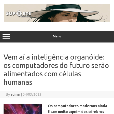
Skip
to
content
Menu
Vem aí a inteligência organóide:
os computadores do futuro serão
alimentados com células
humanas
By
admin
|
04/03/2023
Os computadores modernos ainda
ficam muito aquém dos cérebros