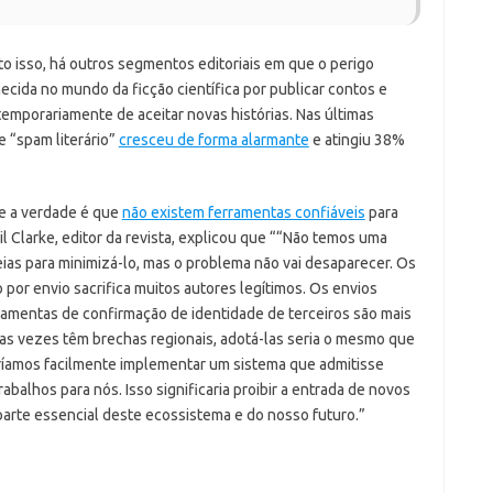
o isso, há outros segmentos editoriais em que o perigo
ecida no mundo da ficção científica por publicar contos e
 temporariamente de aceitar novas histórias. Nas últimas
 “spam literário”
cresceu de forma alarmante
e atingiu 38%
 e a verdade é que
não existem ferramentas confiáveis
​​para
l Clarke, editor da revista, explicou que “
“Não temos uma
ias para minimizá-lo, mas o problema não vai desaparecer. Os
por envio sacrifica muitos autores legítimos. Os envios
erramentas de confirmação de identidade de terceiros são mais
tas vezes têm brechas regionais, adotá-las seria o mesmo que
íamos facilmente implementar um sistema que admitisse
balhos para nós. Isso significaria proibir a entrada de novos
 parte essencial deste ecossistema e do nosso futuro.”