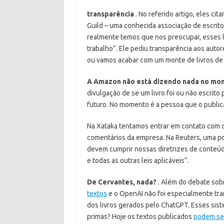
transparência
. No referido artigo, eles ci
Guild – uma conhecida associação de escrito
realmente temos que nos preocupar, esses l
trabalho”. Ele pediu transparência aos autor
ou vamos acabar com um monte de livros de 
A Amazon não está dizendo nada no mo
divulgação de se um livro foi ou não escrit
futuro. No momento é a pessoa que o public
Na Xataka tentamos entrar em contato com 
comentários da empresa. Na Reuters, uma po
devem cumprir nossas diretrizes de conteúdo
e todas as outras leis aplicáveis”.
De Cervantes, nada?
. Além do debate sobr
textos
e o OpenAI não foi especialmente tra
dos livros gerados pelo ChatGPT. Esses siste
primas? Hoje os textos publicados
podem se