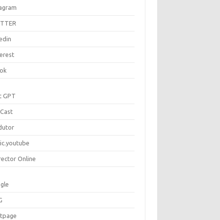
tagram
ITTER
edin
erest
tok
t GPT
Cast
dutor
ic.youtube
rector Online
gle
G
rtpage