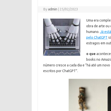
By
admin
|
25/02/2023
Uma era complex
obra de arte ou 
humano.
Já está
pelo ChatGPT
sã
estragos em out
o que
acontece
books no Amazon
número cresce a cada dia e “há até um novo
escritos por ChatGPT”.