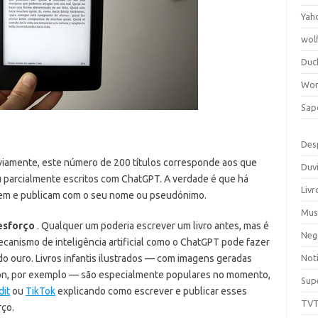
Yah
wol
Duc
Wor
Sap
Des
viamente, este número de 200 títulos corresponde aos que
Duv
 parcialmente escritos com ChatGPT. A verdade é que há
Livr
em e publicam com o seu nome ou pseudónimo.
Mus
esforço
. Qualquer um poderia escrever um livro antes, mas é
Neg
canismo de inteligência artificial como o ChatGPT pode fazer
do ouro. Livros infantis ilustrados — com imagens geradas
Noti
ion, por exemplo — são especialmente populares no momento,
Sup
dit
ou
TikTok
explicando como escrever e publicar esses
TV
rço.