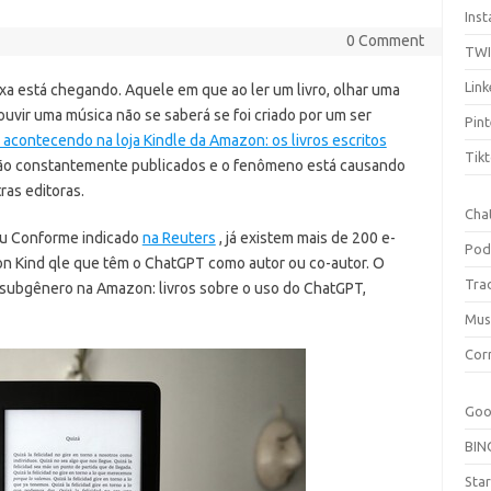
Ins
0 Comment
TW
Link
a está chegando. Aquele em que ao ler um livro, olhar uma
ouvir uma música não se saberá se foi criado por um ser
Pint
 acontecendo na loja Kindle da Amazon: os livros escritos
Tik
o constantemente publicados e o fenômeno está causando
ras editoras.
Cha
u Conforme indicado
na Reuters
, já existem mais de 200 e-
Pod
 Kind qle que têm o ChatGPT como autor ou co-autor. O
Tra
 subgênero na Amazon: livros sobre o uso do ChatGPT,
Mus
Cor
Goo
BIN
Sta