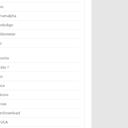
oo
framalpha
kduckgo
ldometer
o
porto
idas ?
os
ica
ócios
cias
erDownload
TUGA