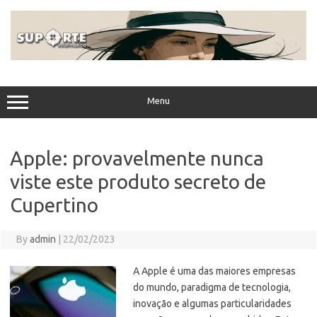
Skip
to
content
Menu
Apple: provavelmente nunca
viste este produto secreto de
Cupertino
By
admin
|
22/02/2023
A Apple é uma das maiores empresas
do mundo, paradigma de tecnologia,
inovação e algumas particularidades