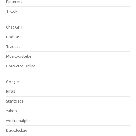
Pinterest
Tiktok
Chat GPT
PodCast
Tradutor
Music.youtube
Corrector Online
Google
BING
Startpage
Yahoo
wolframalpha
Duckduckgo