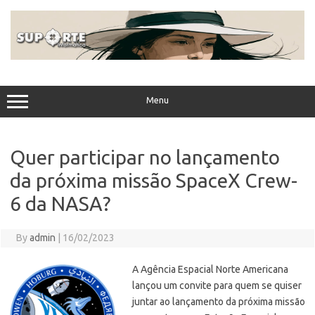
Skip
to
content
Menu
Quer participar no lançamento
da próxima missão SpaceX Crew-
6 da NASA?
By
admin
|
16/02/2023
A Agência Espacial Norte Americana
lançou um convite para quem se quiser
juntar ao lançamento da próxima missão