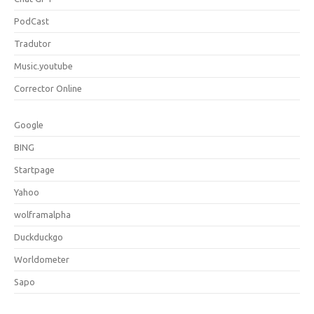
PodCast
Tradutor
Music.youtube
Corrector Online
Google
BING
Startpage
Yahoo
wolframalpha
Duckduckgo
Worldometer
Sapo