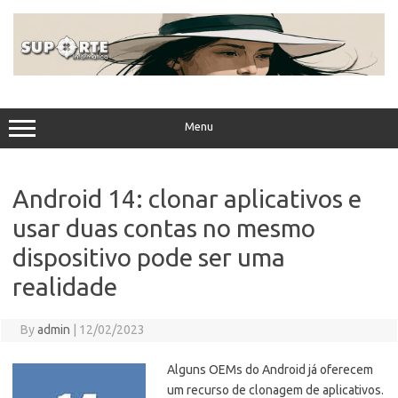
Skip
to
content
Menu
Android 14: clonar aplicativos e
usar duas contas no mesmo
dispositivo pode ser uma
realidade
By
admin
|
12/02/2023
Alguns OEMs do Android já oferecem
um recurso de clonagem de aplicativos.