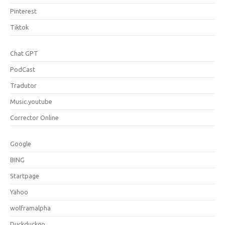
Pinterest
Tiktok
Chat GPT
PodCast
Tradutor
Music.youtube
Corrector Online
Google
BING
Startpage
Yahoo
wolframalpha
Duckduckgo