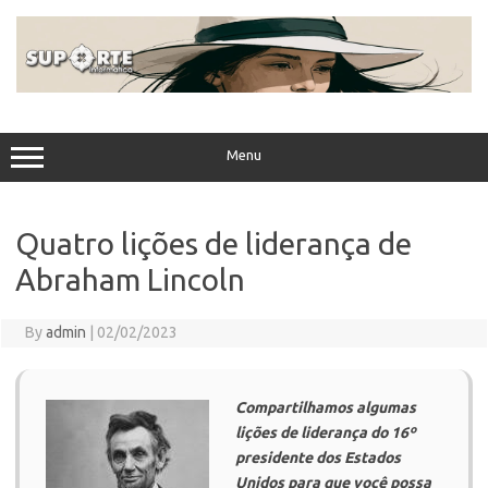
Skip
to
content
Menu
Quatro lições de liderança de
Abraham Lincoln
By
admin
|
02/02/2023
Compartilhamos algumas
lições de liderança do 16º
presidente dos Estados
Unidos para que você possa