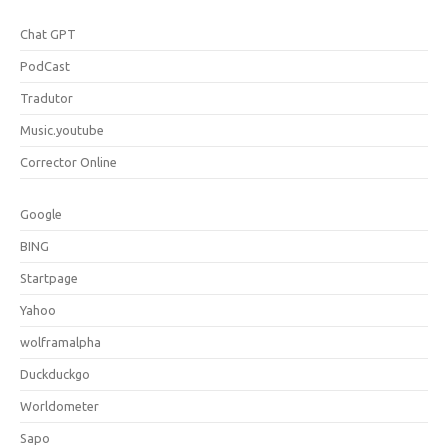
Chat GPT
PodCast
Tradutor
Music.youtube
Corrector Online
Google
BING
Startpage
Yahoo
wolframalpha
Duckduckgo
Worldometer
Sapo