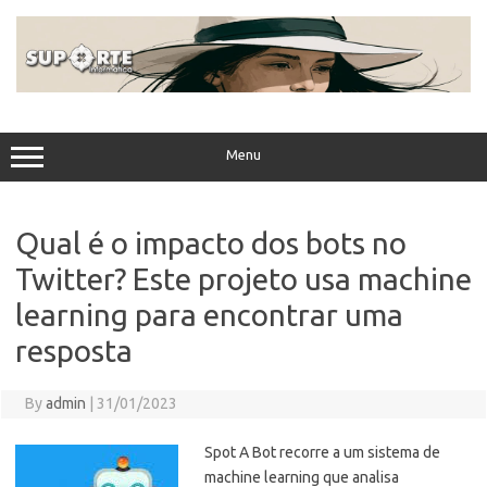
Skip
to
content
Menu
Qual é o impacto dos bots no
Twitter? Este projeto usa machine
learning para encontrar uma
resposta
By
admin
|
31/01/2023
Spot A Bot recorre a um sistema de
machine learning que analisa