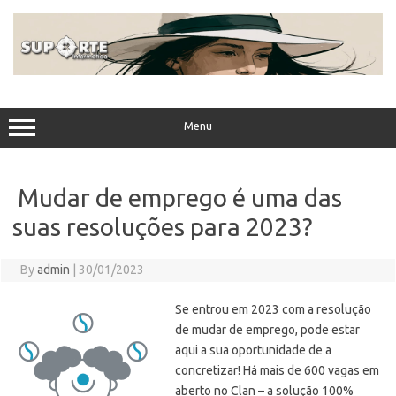
Skip
to
content
Menu
Mudar de emprego é uma das
suas resoluções para 2023?
By
admin
|
30/01/2023
Se entrou em 2023 com a resolução
de mudar de emprego, pode estar
aqui a sua oportunidade de a
concretizar! Há mais de 600 vagas em
aberto no Clan – a solução 100%