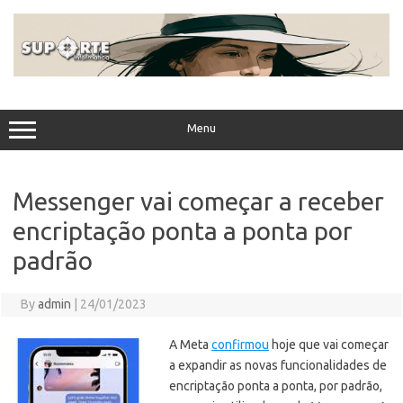
Skip
to
content
Menu
Messenger vai começar a receber
encriptação ponta a ponta por
padrão
By
admin
|
24/01/2023
A Meta
confirmou
hoje que vai começar
a expandir as novas funcionalidades de
encriptação ponta a ponta, por padrão,