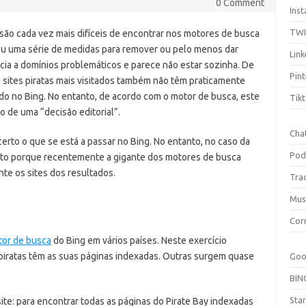
0 Comment
Ins
TW
 são cada vez mais difíceis de encontrar nos motores de busca
u uma série de medidas para remover ou pelo menos dar
Link
ia a domínios problemáticos e parece não estar sozinha. De
Pint
s sites piratas mais visitados também não têm praticamente
o no Bing. No entanto, de acordo com o motor de busca, este
Tik
o de uma “decisão editorial”.
Cha
erto o que se está a passar no Bing. No entanto, no caso da
Pod
 Isto porque recentemente a gigante dos motores de busca
e os sites dos resultados.
Tra
Mus
Cor
or de busca
do Bing em vários países. Neste exercício
 piratas têm as suas páginas indexadas. Outras surgem quase
Goo
BIN
Sta
te: para encontrar todas as páginas do Pirate Bay indexadas