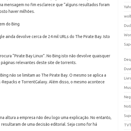
Uma mensagem no fim esclarece que “alguns resultados foram
Yah
osto haver milhões.
wol
Duc
Wor
 ainda devolve cerca de 24 mil URLs do The Pirate Bay. Isto
Sap
cura “Pirate Bay Linux”. No Bing isto não devolve quaisquer
Des
 páginas relevantes deste site de torrents.
Duv
ing não se limitam ao The Pirate Bay. O mesmo se aplica a
Livr
girl-Repacks e TorrentGalaxy. Além disso, o mesmo acontece
Mus
Neg
Noti
Sup
na altura a empresa não deu logo uma explicação. No entanto,
resultaram de uma decisão editorial. Seja como for há
TV