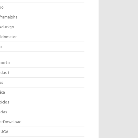
oo
framalpha
kduckgo
ldometer
o
porto
idas ?
os
ica
ócios
cias
erDownload
TUGA