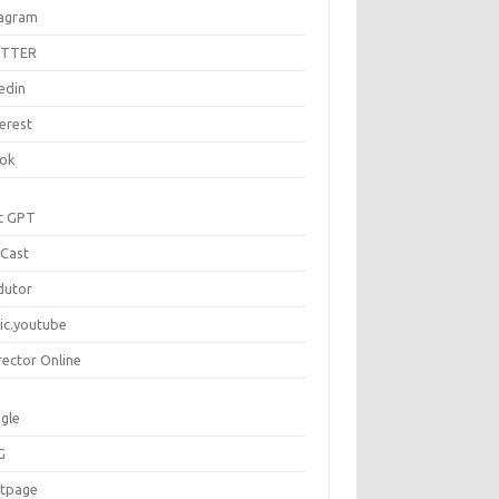
tagram
ITTER
edin
erest
tok
t GPT
Cast
dutor
ic.youtube
rector Online
gle
G
rtpage