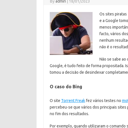
By
admin
|
18/01/2023
Os sites piratas
e a Google tomo
menos importânc
facto, vários do
nenhum resultad
não é o resultad
Não se sabe ao c
Google, é tudo feito de forma propositada.
tomou a decisão de desindexar completament
O caso do Bing
O site
Torrent Freak
fez vários testes no
mot
percebeu-se que vários dos principais sites
no fim dos resultados.
Por exemplo, quando utilizaram o comando si