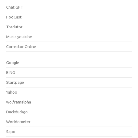
Chat GPT
PodCast
Tradutor
Music.youtube
Corrector Online
Google
BING
Startpage
Yahoo
wolframalpha
Duckduckgo
Worldometer
Sapo