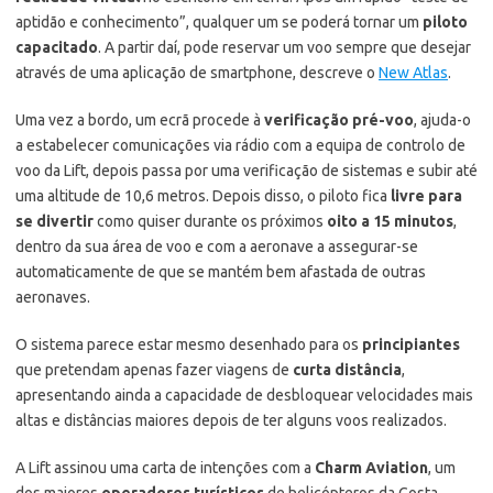
aptidão e conhecimento”, qualquer um se poderá tornar um
piloto
capacitado
. A partir daí, pode reservar um voo sempre que desejar
através de uma aplicação de smartphone, descreve o
New Atlas
.
Uma vez a bordo, um ecrã procede à
verificação pré-voo
, ajuda-o
a estabelecer comunicações via rádio com a equipa de controlo de
voo da Lift, depois passa por uma verificação de sistemas e subir até
uma altitude de 10,6 metros. Depois disso, o piloto fica
livre para
se divertir
como quiser durante os próximos
oito a 15 minutos
,
dentro da sua área de voo e com a aeronave a assegurar-se
automaticamente de que se mantém bem afastada de outras
aeronaves.
O sistema parece estar mesmo desenhado para os
principiantes
que pretendam apenas fazer viagens de
curta distância
,
apresentando ainda a capacidade de desbloquear velocidades mais
altas e distâncias maiores depois de ter alguns voos realizados.
A Lift assinou uma carta de intenções com a
Charm Aviation
, um
dos maiores
operadores turísticos
de helicópteros da Costa