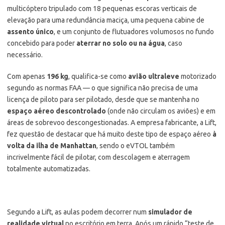
multicóptero tripulado com 18 pequenas escoras verticais de
elevação para uma redundância maciça, uma pequena cabine de
assento único
, e um conjunto de flutuadores volumosos no fundo
concebido para poder
aterrar no solo ou na água
, caso
necessário.
Com apenas
196 kg
, qualifica-se como
avião ultraleve
motorizado
segundo as normas FAA — o que significa não precisa de uma
licença de piloto para ser pilotado, desde que se mantenha no
espaço aéreo descontrolado
(onde não circulam os aviões) e em
áreas de sobrevoo descongestionadas. A empresa fabricante, a Lift,
fez questão de destacar que há muito deste tipo de espaço aéreo
à
volta da ilha de Manhattan
, sendo o eVTOL também
incrivelmente fácil de pilotar, com descolagem e aterragem
totalmente automatizadas.
Segundo a Lift, as aulas podem decorrer num
simulador de
realidade virtual
no escritório em terra. Após um rápido “teste de