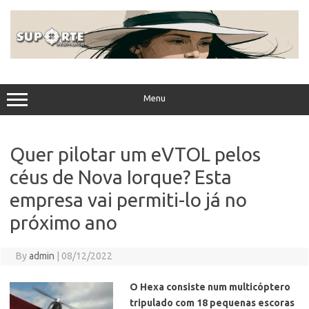
Skip
to
content
Menu
Quer pilotar um eVTOL pelos
céus de Nova Iorque? Esta
empresa vai permiti-lo já no
próximo ano
By
admin
|
08/12/2022
O Hexa consiste num multicóptero
tripulado com 18 pequenas escoras