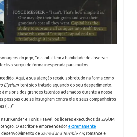
onagens do jogo, “o capital tem a habilidade de absorver
olectivo surgiu de forma inesperada para muitos.
ucedido. Aqui, a sua atenção recaiu sobretudo na forma como
co Elysium
, terá sido tratado aquando do seu despedimento.
 à maioria dos grandes talentos aclamados durante a nossa
as pessoas que se insurgiram contra ele e seus companheiros
as (…)”
 Kaur Kender e Tõnis Haavel, os líderes executivos da ZA/UM.
 atenção. O escritor e empreendedor
extremamente
 o desenvolvimento de
Sacred and Terrible Air
, romance e