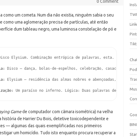
0 Comment
Ins
TW
a como um cometa. Num dia não existia, ninguém sabia o seu
 como uma aglomeração precisa de partículas, até então
Link
uperfície dum tableau negro, uma luminosa constelação de pó e
Pint
Tik
Disco Elysium. Combinação entrópica de palavras, esta. 

Cha
ia:
 Disco — dança, bolas-de-espelhos, celebração, casacos de pele
Pod
Tra
ia:
 Elysium — residência das almas nobres e abençoadas, isolado d
Mus
ização:
 Um paraíso no inferno. Lógica: Duas palavras denominando
Cor
laying Game
de computador com câmara isométrica) na velha
Goo
história de Harrier Du Bois, detetive toxicodependente e
BIN
es — algumas das quais exemplificadas nos primeiros
vestigar um homicídio. Tudo isto enquanto procura recuperar a
Sta