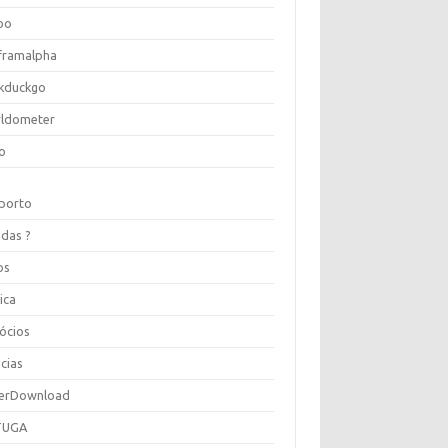
oo
framalpha
kduckgo
ldometer
o
porto
idas ?
os
ica
ócios
cias
erDownload
TUGA