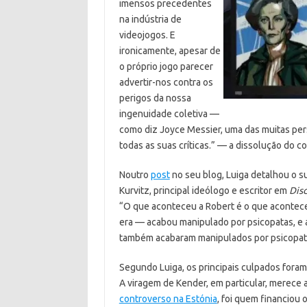
imensos precedentes
na indústria de
videojogos. E
ironicamente, apesar de
o próprio jogo parecer
advertir-nos contra os
perigos da nossa
ingenuidade coletiva —
como diz Joyce Messier, uma das muitas pers
todas as suas críticas.” — a dissolução do c
Noutro
post
no seu blog, Luiga detalhou o s
Kurvitz, principal ideólogo e escritor em
Dis
“O que aconteceu a Robert é o que acontece
era — acabou manipulado por psicopatas, e 
também acabaram manipulados por psicopat
Segundo Luiga, os principais culpados foram
A viragem de Kender, em particular, merece
controverso na Estónia
, foi quem financiou