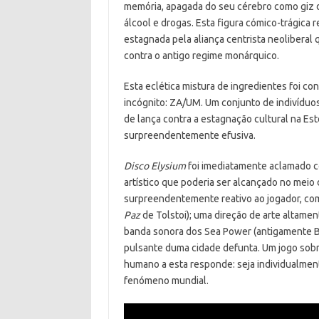
memória, apagada do seu cérebro como giz d
álcool e drogas. Esta figura cómico-trágica r
estagnada pela aliança centrista neolibera
contra o antigo regime monárquico.
Esta eclética mistura de ingredientes foi co
incógnito: ZA/UM. Um conjunto de indivíduos
de lança contra a estagnação cultural na Estó
surpreendentemente efusiva.
Disco Elysium
foi imediatamente aclamado c
artístico que poderia ser alcançado no meio
surpreendentemente reativo ao jogador, co
Paz
de Tolstoi); uma direção de arte altamen
banda sonora dos Sea Power (antigamente Br
pulsante duma cidade defunta. Um jogo sobr
humano a esta responde: seja individualmen
fenómeno mundial.