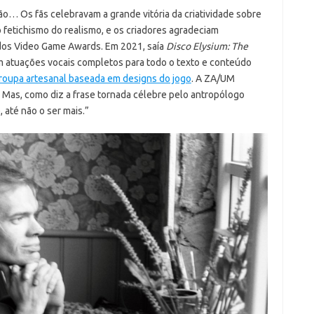
o… Os fãs celebravam a grande vitória da criatividade sobre
o fetichismo do realismo, e os criadores agradeciam
dos Video Game Awards. Em 2021, saía
Disco Elysium: The
om atuações vocais completos para todo o texto e conteúdo
 roupa artesanal baseada em designs do jogo
. A ZA/UM
. Mas, como diz a frase tornada célebre pelo antropólogo
 até não o ser mais.”