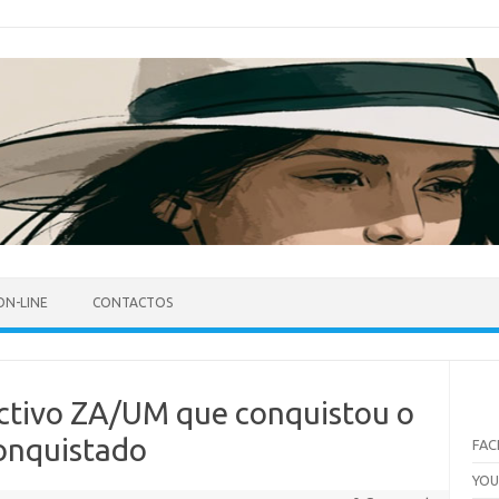
ON-LINE
CONTACTOS
ectivo ZA/UM que conquistou o
onquistado
FA
YO