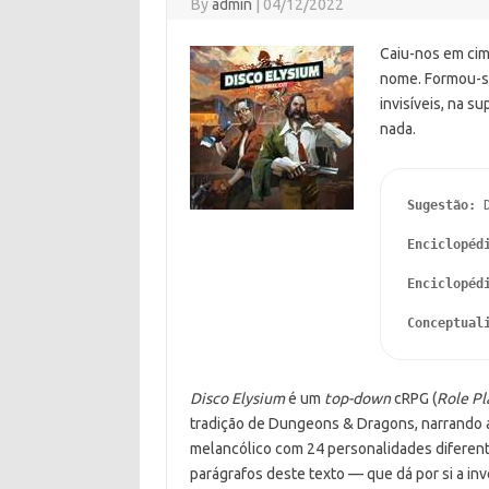
By
admin
|
04/12/2022
Caiu-nos em cim
nome. Formou-se
invisíveis, na s
nada.
Sugestão:
 
Enciclopéd
Enciclopéd
Conceptual
Disco Elysium
é um
top-down
cRPG (
Role P
tradição de Dungeons & Dragons, narrando a 
melancólico com 24 personalidades diferent
parágrafos deste texto — que dá por si a in