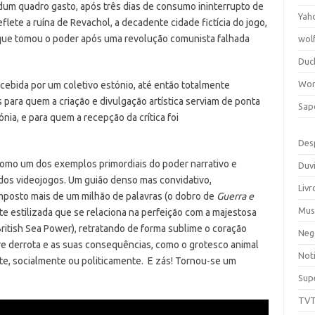
um quadro gasto, após três dias de consumo ininterrupto de
Yah
eflete a ruína de Revachol, a decadente cidade fictícia do jogo,
l que tomou o poder após uma revolução comunista falhada
wol
Duc
Wor
ncebida por um coletivo estónio, até então totalmente
 para quem a criação e divulgação artística serviam de ponta
Sap
nia, e para quem a recepção da crítica foi
Des
omo um dos exemplos primordiais do poder narrativo e
Duv
 dos videojogos. Um guião denso mas convidativo,
Livr
mposto mais de um milhão de palavras (o dobro de
Guerra e
Mus
te estilizada que se relaciona na perfeição com a majestosa
itish Sea Power), retratando de forma sublime o coração
Neg
e derrota e as suas consequências, como o grotesco animal
Noti
te, socialmente ou politicamente.
E zás! Tornou-se um
Sup
TV