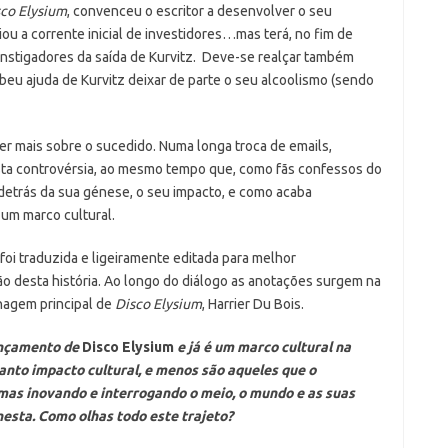
co Elysium
, convenceu o escritor a desenvolver o seu
ou a corrente inicial de investidores…mas terá, no fim de
 instigadores da saída de Kurvitz. Deve-se realçar também
eu ajuda de Kurvitz deixar de parte o seu alcoolismo (sendo
er mais sobre o sucedido. Numa longa troca de emails,
sta controvérsia, ao mesmo tempo que, como fãs confessos do
detrás da sua génese, o seu impacto, e como acaba
 um marco cultural.
foi traduzida e ligeiramente editada para melhor
o desta história. Ao longo do diálogo as anotações surgem na
nagem principal de
Disco Elysium
, Harrier Du Bois.
ançamento de
Disco Elysium
e já é um marco cultural na
anto impacto cultural, e menos são aqueles que o
mas inovando e interrogando o meio, o mundo e as suas
nesta. Como olhas todo este trajeto?