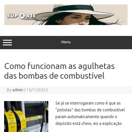
Skip
to
content
Menu
Como funcionam as agulhetas
das bombas de combustível
By
admin
|
15/11/2022
Se já se interrogaram como é que as
“pistolas” das bombas de combustível
param automaticamente quando o
depósito está cheio, eis a explicação.