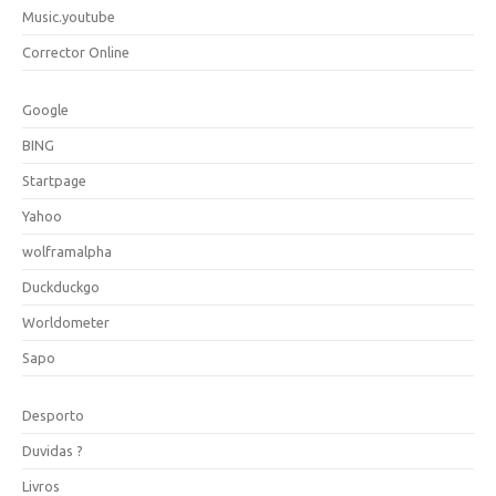
Music.youtube
Corrector Online
Google
BING
Startpage
Yahoo
wolframalpha
Duckduckgo
Worldometer
Sapo
Desporto
Duvidas ?
Livros