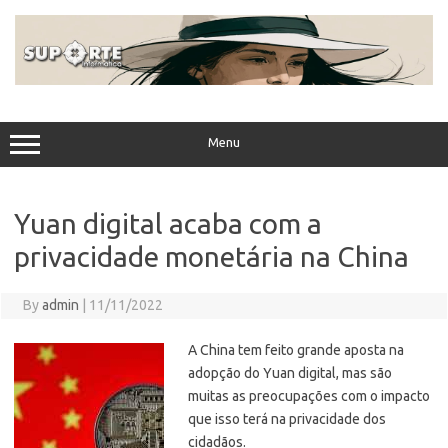
Skip
to
content
Menu
Yuan digital acaba com a
privacidade monetária na China
By
admin
|
11/11/2022
A China tem feito grande aposta na
adopção do Yuan digital, mas são
muitas as preocupações com o impacto
que isso terá na privacidade dos
cidadãos.