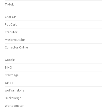
Tiktok
Chat GPT
PodCast
Tradutor
Music.youtube
Corrector Online
Google
BING
Startpage
Yahoo
wolframalpha
Duckduckgo
Worldometer