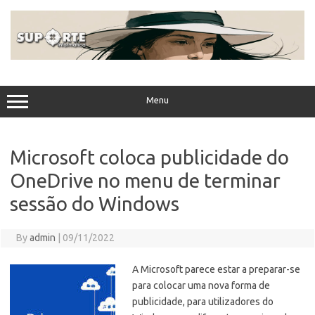
Skip
to
content
Menu
Microsoft coloca publicidade do
OneDrive no menu de terminar
sessão do Windows
By
admin
|
09/11/2022
A Microsoft parece estar a preparar-se
para colocar uma nova forma de
publicidade, para utilizadores do