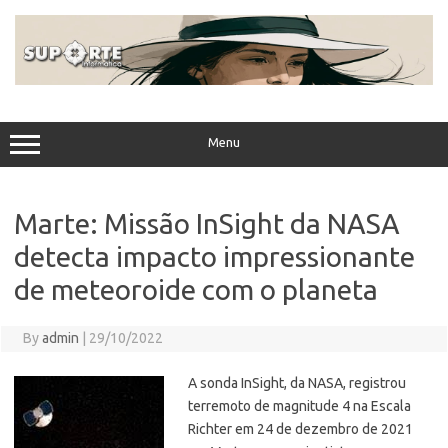
Skip
to
content
Menu
Marte: Missão InSight da NASA
detecta impacto impressionante
de meteoroide com o planeta
By
admin
|
29/10/2022
A sonda InSight, da NASA, registrou
terremoto de magnitude 4 na Escala
Richter em 24 de dezembro de 2021