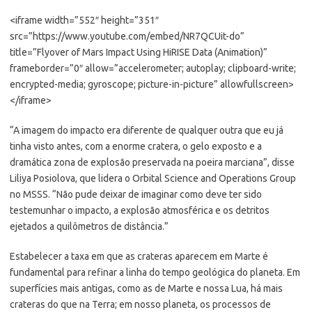
<iframe width=”552″ height=”351″
src=”https://www.youtube.com/embed/NR7QCUit-do”
title=”Flyover of Mars Impact Using HiRISE Data (Animation)”
frameborder=”0″ allow=”accelerometer; autoplay; clipboard-write;
encrypted-media; gyroscope; picture-in-picture” allowfullscreen>
</iframe>
“A imagem do impacto era diferente de qualquer outra que eu já
tinha visto antes, com a enorme cratera, o gelo exposto e a
dramática zona de explosão preservada na poeira marciana”, disse
Liliya Posiolova, que lidera o Orbital Science and Operations Group
no MSSS. “Não pude deixar de imaginar como deve ter sido
testemunhar o impacto, a explosão atmosférica e os detritos
ejetados a quilômetros de distância.”
Estabelecer a taxa em que as crateras aparecem em Marte é
fundamental para refinar a linha do tempo geológica do planeta. Em
superfícies mais antigas, como as de Marte e nossa Lua, há mais
crateras do que na Terra; em nosso planeta, os processos de