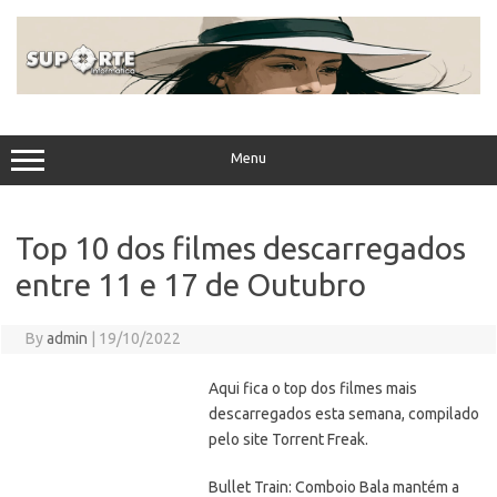
Skip
to
content
Menu
Top 10 dos filmes descarregados
entre 11 e 17 de Outubro
By
admin
|
19/10/2022
Aqui fica o top dos filmes mais
descarregados esta semana, compilado
pelo site Torrent Freak.
Bullet Train: Comboio Bala mantém a