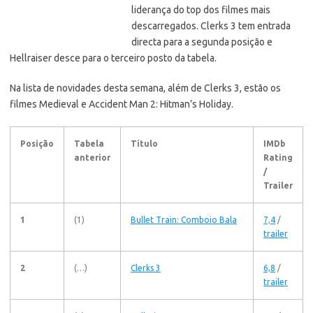
liderança do top dos filmes mais
descarregados. Clerks 3 tem entrada
directa para a segunda posição e
Hellraiser desce para o terceiro posto da tabela.
Na lista de novidades desta semana, além de Clerks 3, estão os
filmes Medieval e Accident Man 2: Hitman’s Holiday.
Posição
Tabela
Título
IMDb
anterior
Rating
/
Trailer
1
(1)
Bullet Train: Comboio Bala
7,4
/
trailer
2
(…)
Clerks 3
6,8
/
trailer