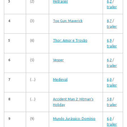
3
(2)
Hellraiser
6,2
/
trailer
4
(3)
Top Gun: Maverick
8,7
/
trailer
5
(6)
Thor: Amor e Trovão
6,9
/
trailer
6
(5)
Vesper
6,2
/
trailer
7
(…)
Medieval
6,0
/
trailer
8
(…)
Accident Man 2: Hitman’s
5,8
/
Holiday
trailer
9
(9)
Mundo Jurássico: Domínio
6,0
/
trailer