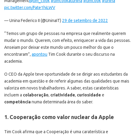
Management
@tim_cook
#timcookatunina
#timcook
#unina
pic.twitter.com/Fate1hiLWV
— Unina Federico II (@UninaIT)
29 de setembro de 2022
“Temos um grupo de pessoas na empresa que realmente querem
mudar o mundo. Querem, com efeito, enriquecer a vida das pessoas.
Anseiam por deixar este mundo um pouco melhor do que o
encontraram”,
apontou
Tim Cook durante o seu discurso na
academia.
O CEO da Apple teve oportunidade de se dirigir aos estudantes da
academia em questão e de referir algumas das qualidades que mais
valoriza em novos trabalhadores. A saber, estas caraterísticas
incluem a
colaboração
,
criatividade
,
curiosidade
e
competência
numa determinada área do saber.
1. Cooperação como valor nuclear da Apple
Tim Cook afirma que a Cooperação é uma caraterística e