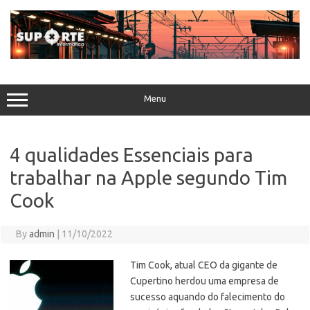
Skip
to
content
Menu
4 qualidades Essenciais para
trabalhar na Apple segundo Tim
Cook
By
admin
|
11/10/2022
Tim Cook, atual CEO da gigante de
Cupertino herdou uma empresa de
sucesso aquando do falecimento do