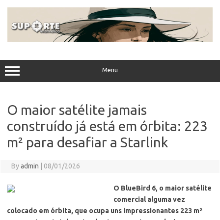
Skip
to
content
Menu
O maior satélite jamais
construído já está em órbita: 223
m² para desafiar a Starlink
By
admin
|
08/01/2026
O BlueBird 6, o maior satélite
comercial alguma vez
colocado em órbita, que ocupa uns impressionantes 223 m²