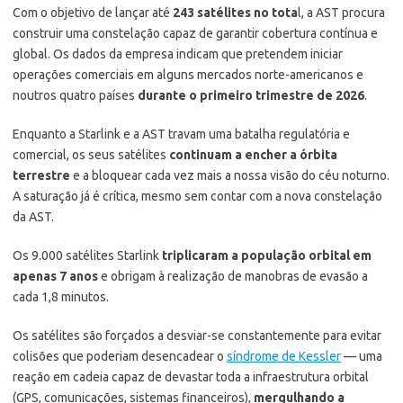
Com o objetivo de lançar até
243 satélites no tota
l, a AST procura
construir uma constelação capaz de garantir cobertura contínua e
global. Os dados da empresa indicam que pretendem iniciar
operações comerciais em alguns mercados norte-americanos e
noutros quatro países
durante o primeiro trimestre de 2026
.
Enquanto a Starlink e a AST travam uma batalha regulatória e
comercial, os seus satélites
continuam a encher a órbita
terrestre
e a bloquear cada vez mais a nossa visão do céu noturno.
A saturação já é crítica, mesmo sem contar com a nova constelação
da AST.
Os 9.000 satélites Starlink
triplicaram a população orbital em
apenas 7 anos
e obrigam à realização de manobras de evasão a
cada 1,8 minutos.
Os satélites são forçados a desviar-se constantemente para evitar
colisões que poderiam desencadear o
síndrome de Kessler
— uma
reação em cadeia capaz de devastar toda a infraestrutura orbital
(GPS, comunicações, sistemas financeiros),
mergulhando a