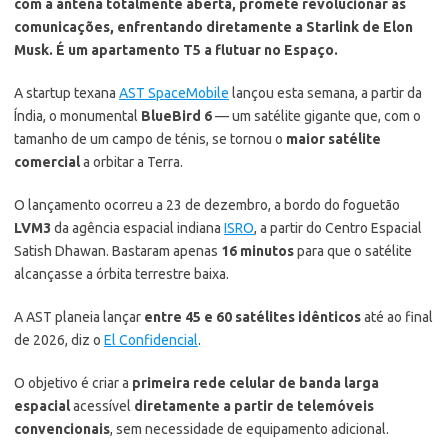
com a antena totalmente aberta, promete revolucionar as
comunicações, enfrentando diretamente a Starlink de Elon
Musk. É um apartamento T5 a flutuar no Espaço.
A startup texana
AST SpaceMobile
lançou esta semana, a partir da
Índia, o monumental
BlueBird 6
— um satélite gigante que, com o
tamanho de um campo de ténis, se tornou o
maior satélite
comercial
a orbitar a Terra.
O lançamento ocorreu a 23 de dezembro, a bordo do foguetão
LVM3
da agência espacial indiana
ISRO
, a partir do Centro Espacial
Satish Dhawan. Bastaram apenas
16 minutos
para que o satélite
alcançasse a órbita terrestre baixa.
A AST planeia lançar
entre 45 e 60 satélites idênticos
até ao final
de 2026, diz o
El Confidencial
.
O objetivo é criar a
primeira rede celular de banda larga
espacial
acessível
diretamente a partir de telemóveis
convencionais
, sem necessidade de equipamento adicional.