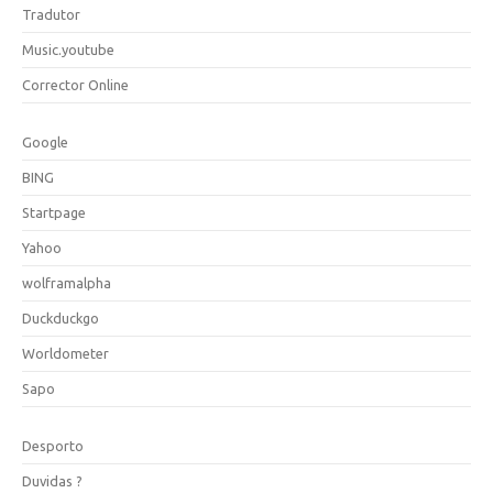
Tradutor
Music.youtube
Corrector Online
Google
BING
Startpage
Yahoo
wolframalpha
Duckduckgo
Worldometer
Sapo
Desporto
Duvidas ?