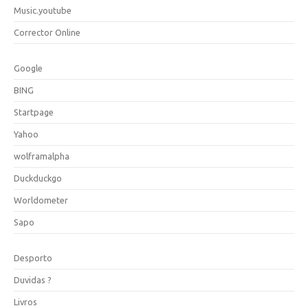
Music.youtube
Corrector Online
Google
BING
Startpage
Yahoo
wolframalpha
Duckduckgo
Worldometer
Sapo
Desporto
Duvidas ?
Livros