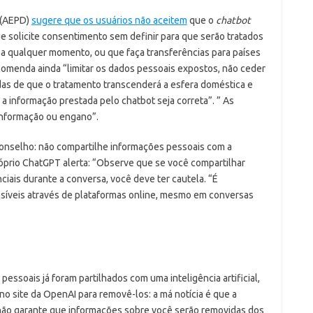
 (AEPD)
sugere
que os usuários não aceitem
que o
chatbot
ue solicite consentimento sem definir para que serão tratados
 a qualquer momento, ou que faça transferências para países
comenda ainda “limitar os dados pessoais expostos, não ceder
das de que o tratamento transcenderá a esfera doméstica e
a informação prestada pelo chatbot seja correta”. ” As
informação ou engano”.
nselho: não compartilhe informações pessoais com a
 próprio ChatGPT alerta: “Observe que se você compartilhar
ciais durante a conversa, você deve ter cautela. “É
íveis através de plataformas online, mesmo em conversas
ssoais já foram partilhados com uma inteligência artificial,
no site da OpenAI para removê-los: a má notícia é que a
 não garante que informações sobre você serão removidas dos