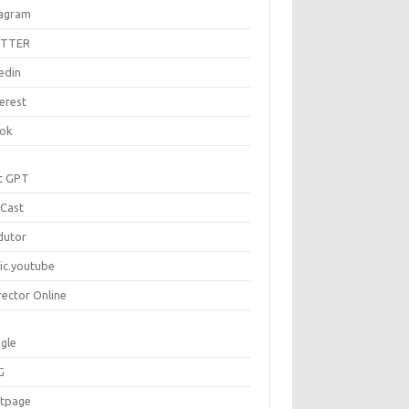
tagram
ITTER
edin
erest
tok
t GPT
Cast
dutor
ic.youtube
rector Online
gle
G
rtpage