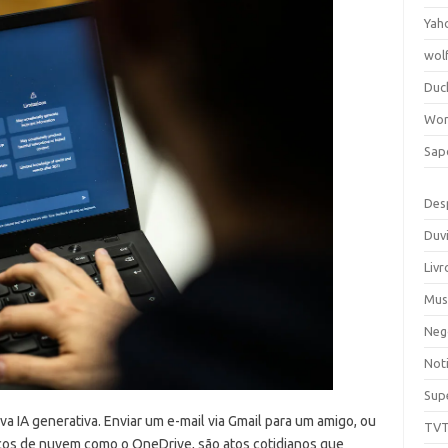
Yah
wol
Duc
Wor
Sap
Des
Duv
Livr
Mus
Neg
Noti
Sup
a IA generativa. Enviar um e-mail via Gmail para um amigo, ou
TV
os de nuvem como o OneDrive, são atos cotidianos que