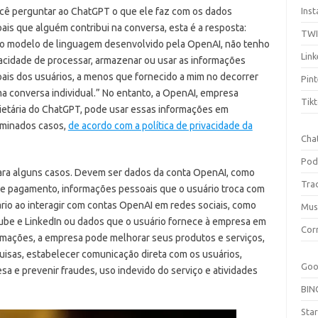
cê perguntar ao ChatGPT o que ele faz com os dados
Ins
ais que alguém contribui na conversa, esta é a resposta:
TW
 modelo de linguagem desenvolvido pela OpenAI, não tenho
Link
acidade de processar, armazenar ou usar as informações
ais dos usuários, a menos que fornecido a mim no decorrer
Pint
a conversa individual.” No entanto, a OpenAI, empresa
Tik
ietária do ChatGPT, pode usar essas informações em
minados casos,
de acordo com a política de privacidade da
Cha
Pod
ara alguns casos. Devem ser dados da conta OpenAI, como
Tra
de pagamento, informações pessoais que o usuário troca com
io ao interagir com contas OpenAI em redes sociais, como
Mus
ube e LinkedIn ou dados que o usuário fornece à empresa em
Cor
rmações, a empresa pode melhorar seus produtos e serviços,
uisas, estabelecer comunicação direta com os usuários,
Goo
sa e prevenir fraudes, uso indevido do serviço e atividades
BIN
Sta