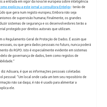
a entrada em vigor da nova lei europeia sobre inteligência
como explicou a este jornal a consultora Entelgy
: terão de
eúdo que gera num registo europeu; Embora não seja
anismos de supervisão humana; Finalmente, os grandes
duzir sistemas de segurança e os desenvolvedores terão a
ial protegido por direitos autorais que utilizam.
com o Regulamento Geral de Proteção de Dados.
É assim que
pessoais, ou que gera dados pessoais no futuro, nunca poderá
imento do RGPD.
Isto é especialmente evidente em sistemas
odelo de governança de dados, bem como registos de
bilidade.”
al, diz Adsuara, é que as informações pessoais coletadas
ol pessoal: “Um local onde cada um tem seu repositório de
mação não sai daqui, é não é usado para alimentar a
xplica ele.