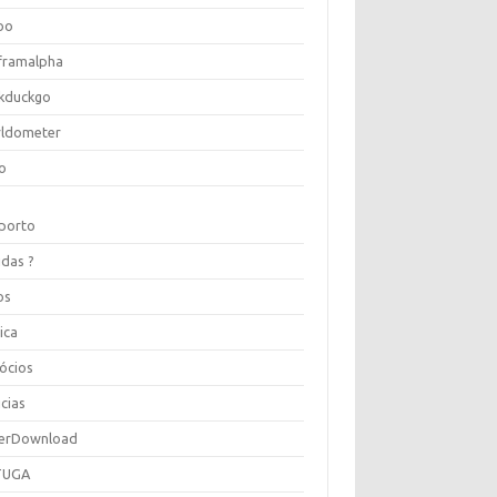
oo
framalpha
kduckgo
ldometer
o
porto
idas ?
os
ica
ócios
cias
erDownload
TUGA