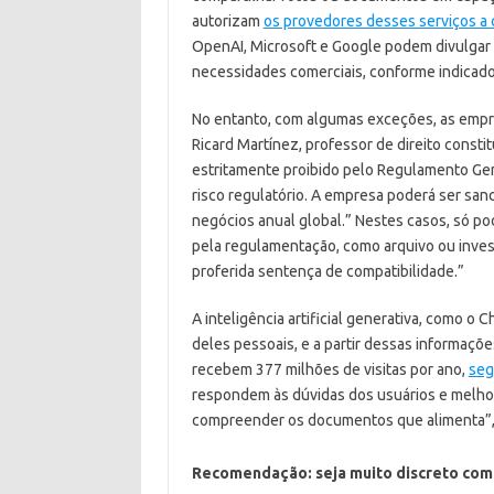
autorizam
os provedores desses serviços a 
OpenAI, Microsoft e Google podem divulgar 
necessidades comerciais, conforme indicado 
No entanto, com algumas exceções, as empre
Ricard Martínez, professor de direito consti
estritamente proibido pelo Regulamento Ge
risco regulatório. A empresa poderá ser sa
negócios anual global.”
Nestes casos, só pod
pela regulamentação, como arquivo ou investig
proferida sentença de compatibilidade.”
A inteligência artificial generativa, como 
deles pessoais, e a partir dessas informaçõ
recebem 377 milhões de visitas por ano,
seg
respondem às dúvidas dos usuários e melho
compreender os documentos que alimenta”, al
Recomendação: seja muito discreto com