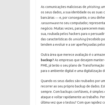
As comunicações maliciosas de
phishing
, u
os seus dados, a sua identidade ou as suas 
bancárias ― e, por conseguinte, o seu dinhe
ransomware
no seu computador, representan
negócio. Muitas vezes, para parecerem mais
sua, roubada pelos hackers para o persuadi
das características do
smishing
(recebido po
tendem a evoluir e a ser aperfeiçoadas pelo
Outra área que merece avaliação é o armaz
backup?
As empresas que desejem manter-
PME, já terão o seu plano de Transformaçã
para o ambiente digital e uma digitalização
Quando os seus dados são roubados por um h
recorrer ao seu próprio backup de dados. Est
sempre. Com backups confiáveis, é simples 
ataque e voltar rapidamente ao trabalho. Pe
última vez que o testou? Com que rapidez c