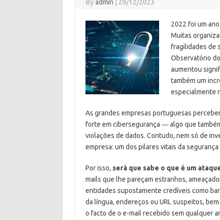
By
admin
|
29/12/2023
2022 foi um ano
Muitas organizaç
fragilidades de
Observatório do
aumentou signif
também um incre
especialmente 
As grandes empresas portuguesas perceberam
forte em cibersegurança ― algo que também 
violações de dados. Contudo, nem só de inv
empresa: um dos pilares vitais da segurança
Por isso,
será que
sabe o que é um ataque 
mails que lhe pareçam estranhos, ameaçado
entidades supostamente credíveis como ban
da língua, endereços ou URL suspeitos, be
o facto de o e-mail recebido sem qualquer 