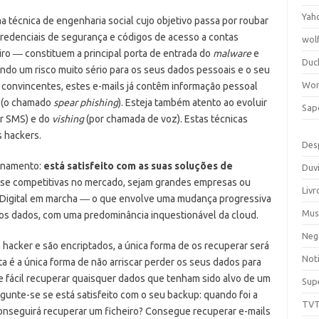
Yah
ma técnica de engenharia social cujo objetivo passa por roubar
credenciais de segurança e códigos de acesso a contas
wol
iro ― constituem a principal porta de entrada do
malware
e
Duc
do um risco muito sério para os seus dados pessoais e o seu
Wor
 convincentes, estes e-mails já contêm informação pessoal
r (o chamado
spear phishing
). Esteja também atento ao evoluir
Sap
r SMS) e do
vishing
(por chamada de voz). Estas técnicas
s hackers.
Des
enamento:
está satisfeito com as suas soluções de
Duv
se competitivas no mercado, sejam grandes empresas ou
Livr
o Digital em marcha ― o que envolve uma mudança progressiva
Mus
 dos dados, com uma predominância inquestionável da cloud.
Neg
acker e são encriptados, a única forma de os recuperar será
Noti
a é a única forma de não arriscar perder os seus dados para
e fácil recuperar quaisquer dados que tenham sido alvo de um
Sup
rgunte-se se está satisfeito com o seu backup: quando foi a
TV
onseguirá recuperar um ficheiro? Consegue recuperar e-mails