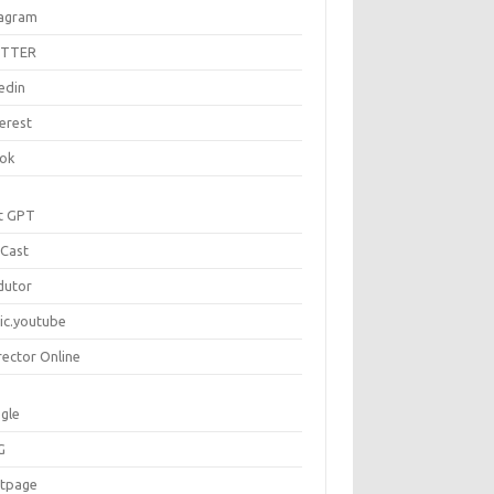
tagram
ITTER
edin
erest
tok
t GPT
Cast
dutor
ic.youtube
rector Online
gle
G
rtpage