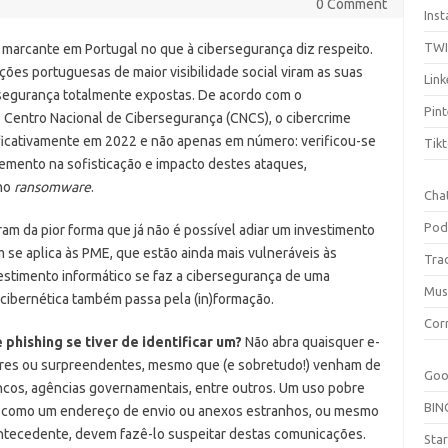
0 Comment
Ins
TW
 marcante em Portugal no que à cibersegurança diz respeito.
ões portuguesas de maior visibilidade social viram as suas
Link
 segurança totalmente expostas. De acordo com o
Pint
 Centro Nacional de Cibersegurança (CNCS), o cibercrime
icativamente em 2022 e não apenas em número: verificou-se
Tik
mento na sofisticação e impacto destes ataques,
no
ransomware
.
Cha
Pod
 da pior forma que já não é possível adiar um investimento
se aplica às PME, que estão ainda mais vulneráveis às
Tra
estimento informático se faz a cibersegurança de uma
Mus
 cibernética também passa pela (in)formação.
Cor
phishing se tiver de identificar um?
Não abra quaisquer e-
res ou surpreendentes, mesmo que (e sobretudo!) venham de
Goo
cos, agências governamentais, entre outros. Um uso pobre
BIN
m como um endereço de envio ou anexos estranhos, ou mesmo
antecedente, devem fazê-lo suspeitar destas comunicações.
Sta