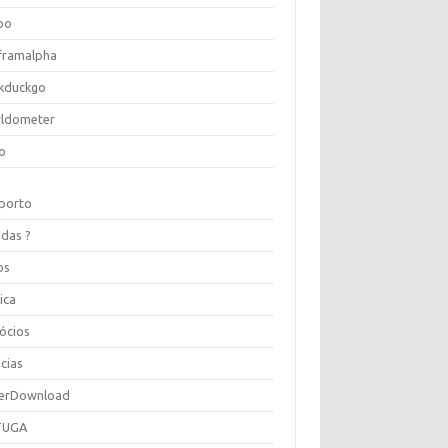
oo
framalpha
kduckgo
ldometer
o
porto
idas ?
os
ica
ócios
cias
erDownload
TUGA