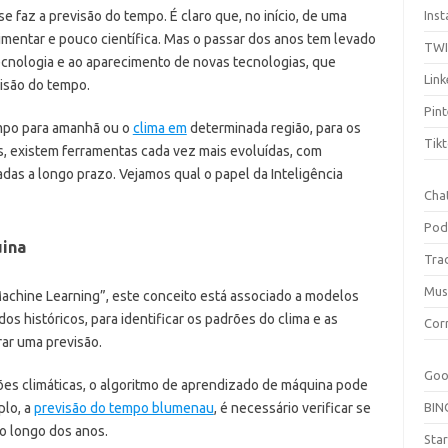
e faz a previsão do tempo. É claro que, no início, de uma
Ins
imentar e pouco científica. Mas o passar dos anos tem levado
TW
ecnologia e ao aparecimento de novas tecnologias, que
Link
isão do tempo.
Pint
mpo para amanhã ou o
clima em
determinada região, para os
Tik
s, existem ferramentas cada vez mais evoluídas, com
das a longo prazo. Vejamos qual o papel da Inteligência
Cha
Pod
uina
Tra
Mus
chine Learning”, este conceito está associado a modelos
s históricos, para identificar os padrões do clima e as
Cor
rar uma previsão.
Goo
ões climáticas, o algoritmo de aprendizado de máquina pode
plo, a
previsão do tempo blumenau
, é necessário verificar se
BIN
o longo dos anos.
Sta