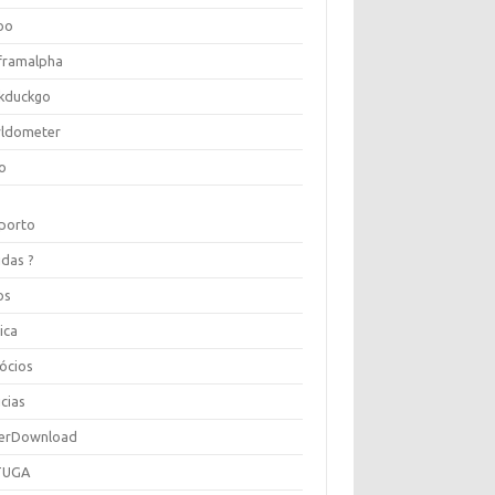
oo
framalpha
kduckgo
ldometer
o
porto
idas ?
os
ica
ócios
cias
erDownload
TUGA