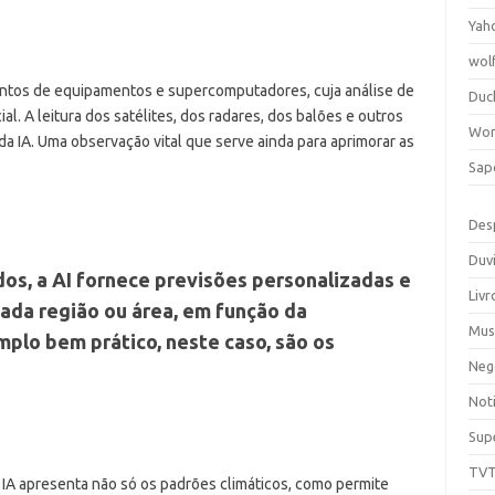
Yah
wol
ntos de equipamentos e supercomputadores, cuja análise de
Duc
cial. A leitura dos satélites, dos radares, dos balões e outros
Wor
a IA. Uma observação vital que serve ainda para aprimorar as
Sap
Des
Duv
dos, a AI fornece previsões personalizadas e
Livr
ada região ou área, em função da
Mus
plo bem prático, neste caso, são os
Neg
Noti
Sup
TV
 IA apresenta não só os padrões climáticos, como permite