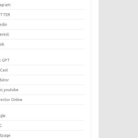
tagram
ITTER
edin
erest
tok
t GPT
Cast
dutor
ic.youtube
rector Online
gle
G
rtpage