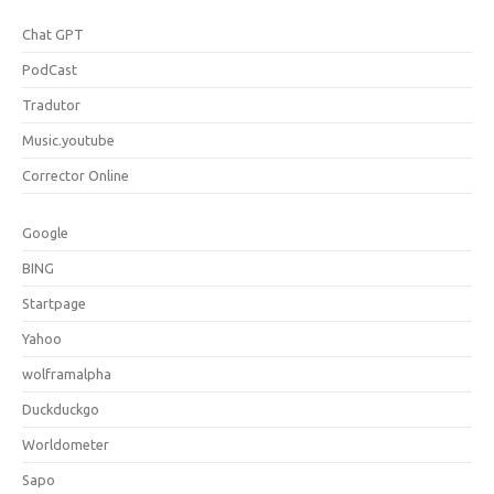
Chat GPT
PodCast
Tradutor
Music.youtube
Corrector Online
Google
BING
Startpage
Yahoo
wolframalpha
Duckduckgo
Worldometer
Sapo