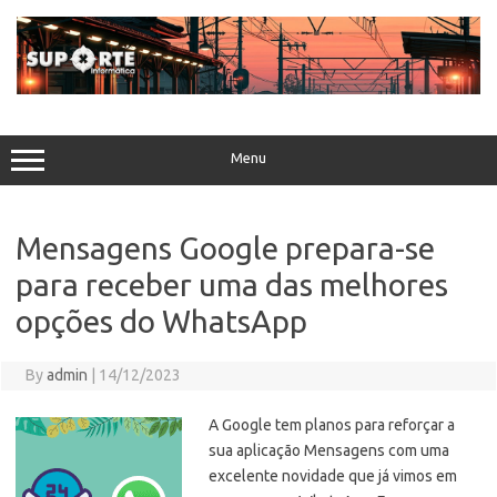
Skip
to
content
Menu
Mensagens Google prepara-se
para receber uma das melhores
opções do WhatsApp
By
admin
|
14/12/2023
A Google tem planos para reforçar a
sua aplicação Mensagens com uma
excelente novidade que já vimos em