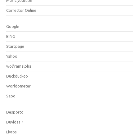
Music.youtube
Corrector Online
Google
BING
Startpage
Yahoo
wolframalpha
Duckduckgo
Worldometer
Sapo
Desporto
Duvidas ?
Livros