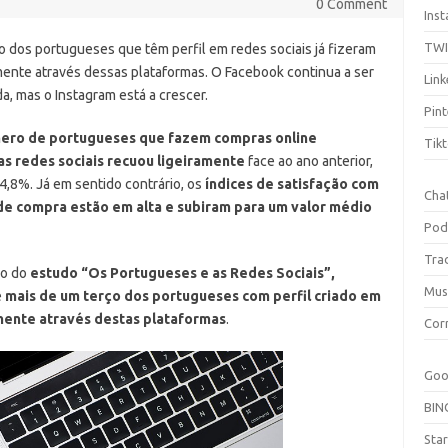
0 Comment
Ins
TW
o dos portugueses que têm perfil em redes sociais já fizeram
ente através dessas plataformas. O Facebook continua a ser
Link
a, mas o Instagram está a crescer.
Pint
mero de portugueses que fazem compras online
Tik
s redes sociais recuou ligeiramente
face ao ano anterior,
34,8%.
Já em sentido contrário, os
índices de satisfação com
Cha
de compra estão em alta e subiram para um valor médio
Pod
Tra
ão do
estudo “Os Portugueses e as Redes Sociais”,
Mus
e
mais de um terço dos portugueses com perfil criado em
amente através destas plataformas
.
Cor
Goo
BIN
Sta