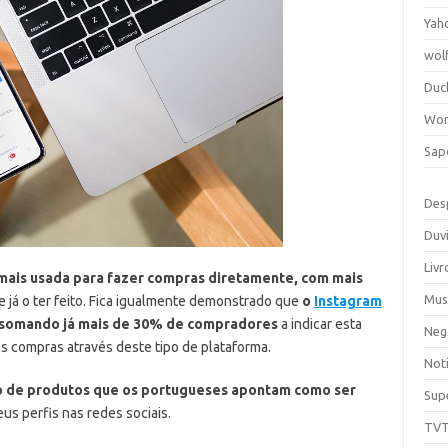
Yah
wol
Duc
Wor
Sap
Des
Duv
Livr
l mais usada para fazer compras diretamente, com mais
Mus
já o ter feito. Fica igualmente demonstrado que
o
Instagram
, somando já mais de 30% de compradores
a indicar esta
Neg
s compras através deste tipo de plataforma.
Noti
o de produtos que os portugueses apontam como ser
Sup
us perfis nas redes sociais.
TV