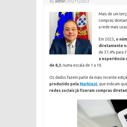
By
admin
|
05/11/2023
Mais de um terç
compras diretam
a rede mais usad
Em 2023
, o nú
diretamente na
de 37,4% para 
a experiência 
de 8,3
, numa escala de 1 a 10.
Os dados fazem parte da mais recente ediç
produzido pela
Marktest
, que indicam qu
redes sociais já fizeram compras diret