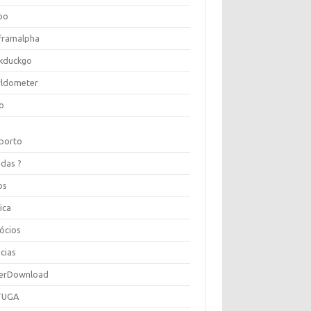
oo
framalpha
kduckgo
ldometer
o
porto
idas ?
os
ica
ócios
cias
erDownload
TUGA