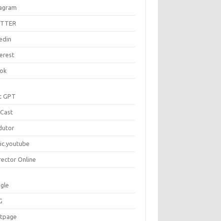
tagram
ITTER
edin
erest
tok
t GPT
Cast
dutor
ic.youtube
rector Online
gle
G
rtpage