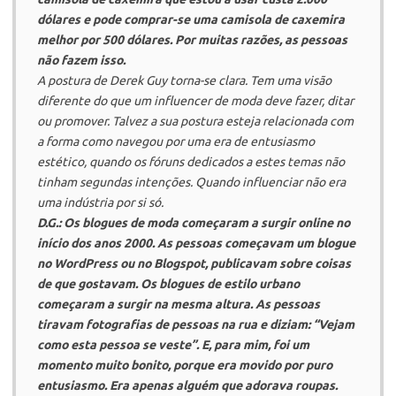
dólares e pode comprar-se uma camisola de caxemira
melhor por 500 dólares. Por muitas razões, as pessoas
não fazem isso.
A postura de Derek Guy torna-se clara. Tem uma visão
diferente do que um
influencer
de moda deve fazer, ditar
ou promover. Talvez a sua postura esteja relacionada com
a forma como navegou por uma era de entusiasmo
estético, quando os fóruns dedicados a estes temas não
tinham segundas intenções. Quando influenciar não era
uma indústria por si só.
D.G.:
Os blogues de moda começaram a surgir online no
início dos anos 2000. As pessoas começavam um blogue
no WordPress ou no Blogspot, publicavam sobre coisas
de que gostavam. Os blogues de estilo urbano
começaram a surgir na mesma altura. As pessoas
tiravam fotografias de pessoas na rua e diziam: “Vejam
como esta pessoa se veste”. E, para mim, foi um
momento muito bonito, porque era movido por puro
entusiasmo. Era apenas alguém que adorava roupas.