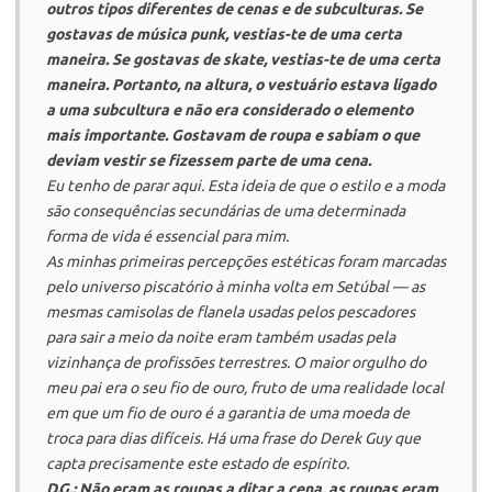
outros tipos diferentes de cenas e de subculturas. Se
gostavas de música punk, vestias-te de uma certa
maneira. Se gostavas de skate, vestias-te de uma certa
maneira. Portanto, na altura, o vestuário estava ligado
a uma subcultura e não era considerado o elemento
mais importante. Gostavam de roupa e sabiam o que
deviam vestir se fizessem parte de uma cena.
Eu tenho de parar aqui. Esta ideia de que o estilo e a moda
são consequências secundárias de uma determinada
forma de vida é essencial para mim.
As minhas primeiras percepções estéticas foram marcadas
pelo universo piscatório à minha volta em Setúbal — as
mesmas camisolas de flanela usadas pelos pescadores
para sair a meio da noite eram também usadas pela
vizinhança de profissões terrestres. O maior orgulho do
meu pai era o seu fio de ouro, fruto de uma realidade local
em que um fio de ouro é a garantia de uma moeda de
troca para dias difíceis. Há uma frase do Derek Guy que
capta precisamente este estado de espírito.
D.G.: Não eram as roupas a ditar a cena, as roupas eram