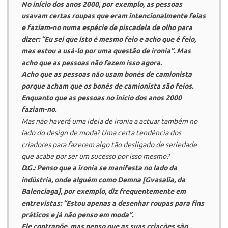
No início dos anos 2000, por exemplo, as pessoas
usavam certas roupas que eram intencionalmente feias
e faziam-no numa espécie de piscadela de olho para
dizer: “Eu sei que isto é mesmo feio e acho que é feio,
mas estou a usá-lo por uma questão de ironia”. Mas
acho que as pessoas não fazem isso agora.
Acho que as pessoas não usam bonés de camionista
porque acham que os bonés de camionista são feios.
Enquanto que as pessoas no início dos anos 2000
faziam-no.
Mas não haverá uma ideia de ironia a actuar também no
lado do design de moda? Uma certa tendência dos
criadores para fazerem algo tão desligado de seriedade
que acabe por ser um sucesso por isso mesmo?
D.G.:
Penso que a ironia se manifesta no lado da
indústria, onde alguém como
Demna
[Gvasalia, da
Balenciaga
], por exemplo, diz frequentemente em
entrevistas: “Estou apenas a desenhar roupas para fins
práticos e já não penso em moda”.
Ele contrapõe, mas penso que as suas criações são