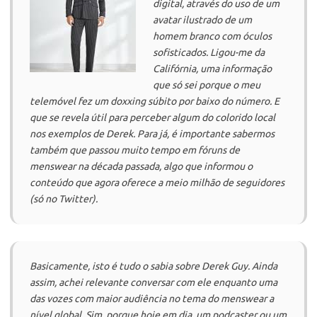
digital, através do uso de um
avatar ilustrado de um
homem branco com óculos
sofisticados. Ligou-me da
Califórnia, uma informação
que só sei porque o meu
telemóvel fez um
doxxing
súbito por baixo do número. E
que se revela útil para perceber algum do colorido local
nos exemplos de Derek. Para já, é importante sabermos
também que passou muito tempo em fóruns de
menswear
na década passada, algo que informou o
conteúdo que agora oferece a meio milhão de seguidores
(só no Twitter).
Basicamente, isto é tudo o sabia sobre Derek Guy. Ainda
assim, achei relevante conversar com ele enquanto uma
das vozes com maior audiência no tema do
menswear
a
nível global. Sim, porque hoje em dia, um
podcaster
ou um