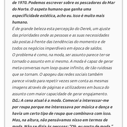
de 1970. Podemos escrever sobre os pescadores do Mar
do Norte. O aspeto humano que ganha uma
especificidade estética, acho eu. Isso é muito mais
humano.
É de grande beleza esta percepção do Derek, um ajuste
das prioridades onde as pessoas e as suas necessidades
são postas à frente das tendências do momento e de
todos os negócios imperdíveis em época de saldos.
O problema é como, na moda, ser assunto parece ter-se
tornado o assunto em si mesmo. A moda é capaz de gerar
meta-conversas num loop quase infinito, de tão ruidosas
que se tornam. O apogeu das redes sociais também
parece virado para repetir vezes sem conta as mesmas
imagens através de páginas e utilizadores em busca do
assunto com maior capacidade de gerar engajamento.
D.G.: A cena atual é a moda. Comecei a interessar-me
por roupa porque me interessava por música e dança e
havia um certo tipo de roupa que combinava com isso.
Mas, na altura, não pensávamos nisso em termos de
moda. Não se dizia às pessoas: “Oh, eu gosto de moda.”