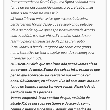
Para caracterizar o Derek Guy, uma figura anónima mas
longe de ser desconhecida online, procurei saber mais
sobre o seu interesse em estilo.
Já tinha lido em entrevistas que estava dedicado a
participar em fóruns desde que se apaixonou pela sua
ideia de moda: aquilo que as pessoas vestem de acordo
com a história das suas vidas. E também sabia do seu
fascínio pelos entusiastas de
Ralph Lauren
, auto-
intitulados
Lo-heads
. Pergunto-lhe sobre este grupo,
numa tentativa de tentar captar quando se começou a
interessar por moda.
D.G.: Bem, eu diria que na altura não pensávamos nisso
em termos de moda. É uma das coisas interessantes que
penso que aconteceu ao vestuário nos últimos cem
anos. Obviamente, eu não era vivo há cem anos. Mas, ao
longo do tempo, a moda tornou-se mais dissociada do
estilo de vida das pessoas.
Vamos enquadrá-lo no sentido de que, no início do
século XX, as pessoas vestiam-se de acordo com o
tempo, o lugar e a ocasião. E depois, em meados do