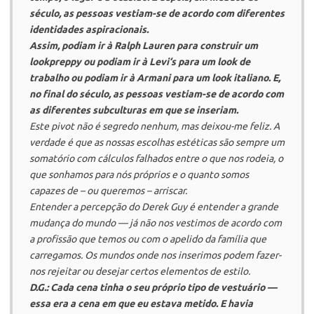
século, as pessoas vestiam-se de acordo com diferentes
identidades aspiracionais.
Assim, podiam ir à
Ralph Lauren
para construir um
look
preppy
ou podiam ir à
Levi
‘s para um
look
de
trabalho ou podiam ir à
Armani
para um
look
italiano. E,
no final do século, as pessoas vestiam-se de acordo com
as diferentes subculturas em que se inseriam.
Este pivot não é segredo nenhum, mas deixou-me feliz. A
verdade é que as nossas escolhas estéticas são sempre um
somatório com cálculos falhados entre o que nos rodeia, o
que sonhamos para nós próprios e o quanto somos
capazes de – ou queremos – arriscar.
Entender a percepção do Derek Guy é entender a grande
mudança do mundo — já não nos vestimos de acordo com
a profissão que temos ou com o apelido da família que
carregamos. Os mundos onde nos inserimos podem fazer-
nos rejeitar ou desejar certos elementos de estilo.
D.G.: Cada cena tinha o seu próprio tipo de vestuário —
essa era a cena em que eu estava metido. E havia