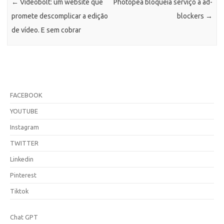
←
Videobolt: um website que
Photopea bloqueia serviço a ad-
promete descomplicar a edição
blockers
→
de vídeo. E sem cobrar
FACEBOOK
YOUTUBE
Instagram
TWITTER
Linkedin
Pinterest
Tiktok
Chat GPT