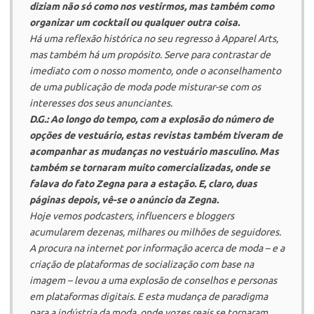
diziam não só como nos vestirmos, mas também como
organizar um cocktail ou qualquer outra coisa.
Há uma reflexão histórica no seu regresso à
Apparel Arts
,
mas também há um propósito. Serve para contrastar de
imediato com o nosso momento, onde o aconselhamento
de uma publicação de moda pode misturar-se com os
interesses dos seus anunciantes.
D.G.:
Ao longo do tempo, com a explosão do número de
opções de vestuário, estas revistas também tiveram de
acompanhar as mudanças no vestuário masculino. Mas
também se tornaram muito comercializadas, onde se
falava do fato Zegna para a estação. E, claro, duas
páginas depois, vê-se o anúncio da Zegna.
Hoje vemos
podcasters
,
influencers
e
bloggers
acumularem dezenas, milhares ou milhões de seguidores.
A procura na internet por informação acerca de moda – e a
criação de plataformas de socialização com base na
imagem – levou a uma explosão de conselhos e
personas
em plataformas digitais. E esta mudança de paradigma
para a indústria da moda, onde vozes reais se tornaram