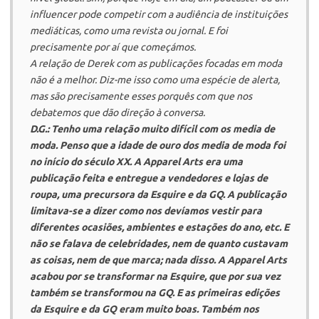
influencer
pode competir com a audiência de instituições
mediáticas, como uma revista ou jornal. E foi
precisamente por aí que começámos.
A relação de Derek com as publicações focadas em moda
não é a melhor. Diz-me isso como uma espécie de alerta,
mas são precisamente esses porquês com que nos
debatemos que dão direção à conversa.
D.G.:
Tenho uma relação muito difícil com os media de
moda. Penso que a idade de ouro dos media de moda foi
no início do século XX. A
Apparel Arts
era uma
publicação feita e entregue a vendedores e lojas de
roupa, uma precursora da
Esquire
e da
GQ
. A publicação
limitava-se a dizer como nos devíamos vestir para
diferentes ocasiões, ambientes e estações do ano, etc. E
não se falava de celebridades, nem de quanto custavam
as coisas, nem de que marca; nada disso. A
Apparel Arts
acabou por se transformar na
Esquire
, que por sua vez
também se transformou na
GQ
. E as primeiras edições
da
Esquire
e da
GQ
eram muito boas. Também nos