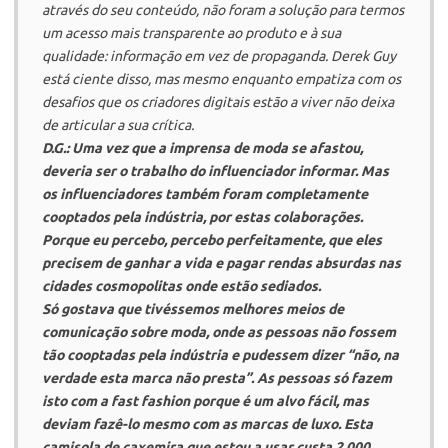
através do seu conteúdo, não foram a solução para termos
um acesso mais transparente ao produto e à sua
qualidade: informação em vez de propaganda. Derek Guy
está ciente disso, mas mesmo enquanto empatiza com os
desafios que os criadores digitais estão a viver não deixa
de articular a sua crítica.
D.G.:
Uma vez que a imprensa de moda se afastou,
deveria ser o trabalho do influenciador informar. Mas
os influenciadores também foram completamente
cooptados pela indústria, por estas colaborações.
Porque eu percebo, percebo perfeitamente, que eles
precisem de ganhar a vida e pagar rendas absurdas nas
cidades cosmopolitas onde estão sediados.
Só gostava que tivéssemos melhores meios de
comunicação sobre moda, onde as pessoas não fossem
tão cooptadas pela indústria e pudessem dizer “não, na
verdade esta marca não presta”. As pessoas só fazem
isto com a fast fashion porque é um alvo fácil, mas
deviam fazê-lo mesmo com as marcas de luxo. Esta
camisola de caxemira que estou a usar custa 2.000