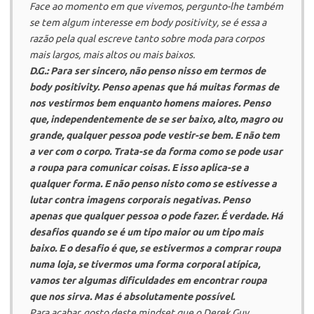
Face ao momento em que vivemos, pergunto-lhe também
se tem algum interesse em
body positivity
, se é essa a
razão pela qual escreve tanto sobre moda para corpos
mais largos, mais altos ou mais baixos.
D.G.: Para ser sincero, não penso nisso em termos de
body positivity. Penso apenas que há muitas formas de
nos vestirmos bem enquanto homens maiores. Penso
que, independentemente de se ser baixo, alto, magro ou
grande, qualquer pessoa pode vestir-se bem. E não tem
a ver com o corpo. Trata-se da forma como se pode usar
a roupa para comunicar coisas. E isso aplica-se a
qualquer forma. E não penso nisto como se estivesse a
lutar contra imagens corporais negativas. Penso
apenas que qualquer pessoa o pode fazer. É verdade. Há
desafios quando se é um tipo maior ou um tipo mais
baixo. E o desafio é que, se estivermos a comprar roupa
numa loja, se tivermos uma forma corporal atípica,
vamos ter algumas dificuldades em encontrar roupa
que nos sirva. Mas é absolutamente possível.
Para acabar, gosto deste
mindset
que o Derek Guy