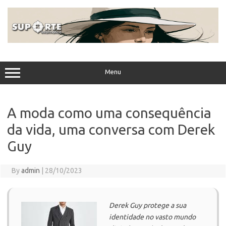
Skip
to
content
Menu
A moda como uma consequência
da vida, uma conversa com Derek
Guy
By
admin
|
28/10/2023
Derek Guy protege a sua
identidade no vasto mundo