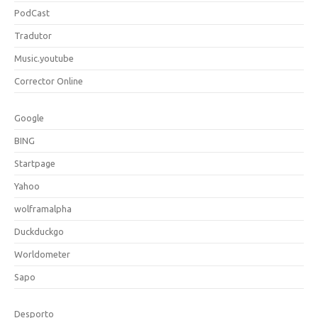
PodCast
Tradutor
Music.youtube
Corrector Online
Google
BING
Startpage
Yahoo
wolframalpha
Duckduckgo
Worldometer
Sapo
Desporto