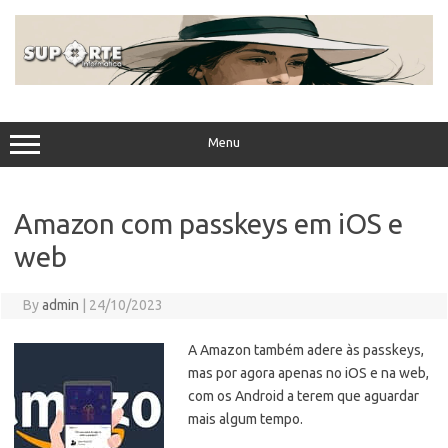
Skip
to
content
Menu
Amazon com passkeys em iOS e
web
By
admin
|
24/10/2023
A Amazon também adere às passkeys,
mas por agora apenas no iOS e na web,
com os Android a terem que aguardar
mais algum tempo.