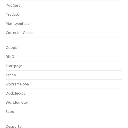
PodCast
Tradutor
Music.youtube
Corrector Online
Google
BING
Startpage
Yahoo
wolframalpha
Duckduckgo
Worldometer
Sapo
Desporto