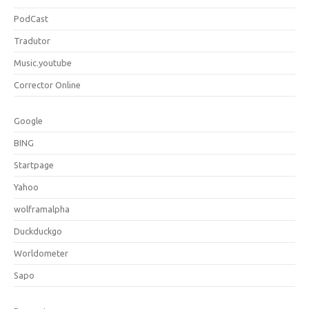
PodCast
Tradutor
Music.youtube
Corrector Online
Google
BING
Startpage
Yahoo
wolframalpha
Duckduckgo
Worldometer
Sapo