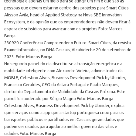
tecnologia é apenas um meio para se atingir um fim e que são as
pessoas que devem estar no centro dos projetos para Smart Cities
Alisson Ávila, head of Applied Strategy na Nova SBE Innovation
Ecosystem, é da opinião que os empreendedores não devem ficar à
espera de subsídios para avançar com os projetos Foto: Marcos
Borga
230920 Conferência Compreender o Futuro: Smart Cities, da revista
Exame Informática, no DNA Cascais, Alcabideche 20 de setembro de
2023. Foto: Marcos Borga
No segundo painel do dia discutiu-se a transição energética e a
mobilidade inteligente com Alexandre Videira, administrador da
MOBI.E, Celestino Alves, Business Development Pick by Ubirider,
Francisco Geraldes, CEO da Astara Portugal e Paulo Marques,
diretor do Departamento de Mobilidade da Cascais Próxima. Este
painel foi moderado por Sérgio Magno Foto: Marcos Borga
Celestino Alves, Business Development Pick by Ubirider, explica
que serviços como a app que a startup portuguesa criou para os
transportes públicos e partilhados em Cascais geram dados que
podem ser usados para ajudar ao melhor governo das vilas e
cidades Foto: Marcos Borga