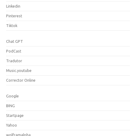
Linkedin
Pinterest
Tiktok
Chat GPT
PodCast
Tradutor
Music.youtube
Corrector Online
Google
BING
Startpage
Yahoo
wolframalpha