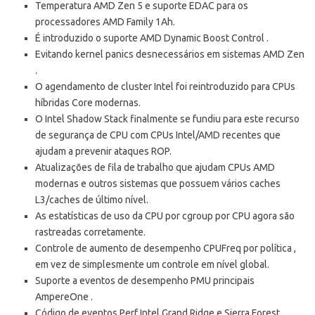
Temperatura AMD Zen 5 e suporte EDAC para os
processadores AMD Family 1Ah.
É introduzido o suporte AMD Dynamic Boost Control .
Evitando kernel panics desnecessários em sistemas AMD Zen
.
O agendamento de cluster Intel foi reintroduzido para CPUs
híbridas Core modernas.
O Intel Shadow Stack finalmente se fundiu para este recurso
de segurança de CPU com CPUs Intel/AMD recentes que
ajudam a prevenir ataques ROP.
Atualizações de fila de trabalho que ajudam CPUs AMD
modernas e outros sistemas que possuem vários caches
L3/caches de último nível.
As estatísticas de uso da CPU por cgroup por CPU agora são
rastreadas corretamente.
Controle de aumento de desempenho CPUFreq por política ,
em vez de simplesmente um controle em nível global.
Suporte a eventos de desempenho PMU principais
AmpereOne .
Código de eventos Perf Intel Grand Ridge e Sierra Forest .