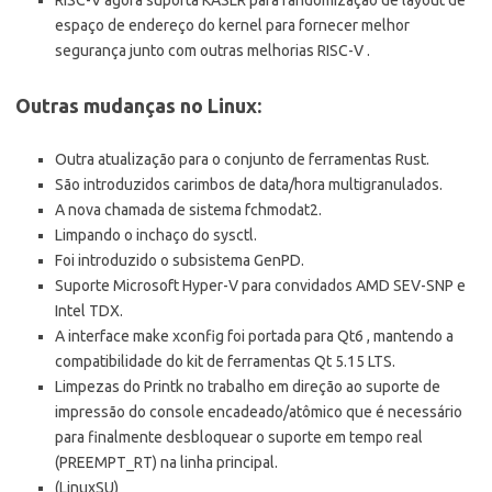
RISC-V agora suporta KASLR para randomização de layout de
espaço de endereço do kernel para fornecer melhor
segurança junto com outras melhorias RISC-V .
Outras mudanças no Linux:
Outra atualização para o conjunto de ferramentas Rust.
São introduzidos carimbos de data/hora multigranulados.
A nova chamada de sistema fchmodat2.
Limpando o inchaço do sysctl.
Foi introduzido o subsistema GenPD.
Suporte Microsoft Hyper-V para convidados AMD SEV-SNP e
Intel TDX.
A interface make xconfig foi portada para Qt6 , mantendo a
compatibilidade do kit de ferramentas Qt 5.15 LTS.
Limpezas do Printk no trabalho em direção ao suporte de
impressão do console encadeado/atômico que é necessário
para finalmente desbloquear o suporte em tempo real
(PREEMPT_RT) na linha principal.
(LinuxSU)