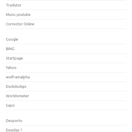
Tradutor
Music.youtube
Corrector Online
Google
BING
Startpage
Yahoo
wolframalpha
Duckduckgo
Worldometer
Sapo
Desporto
Duvidas ?