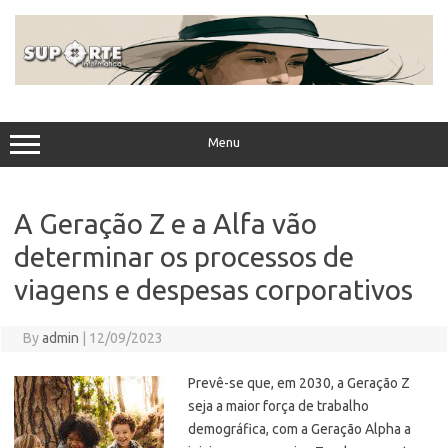
Skip
to
content
Menu
A Geração Z e a Alfa vão
determinar os processos de
viagens e despesas corporativos
By
admin
|
12/09/2023
Prevê-se que, em 2030, a Geração Z
seja a maior força de trabalho
demográfica, com a Geração Alpha a