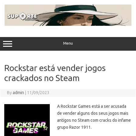
Skip
to
content
Menu
Rockstar está vender jogos
crackados no Steam
By
admin
|
11/09/2023
A Rockstar Games está a ser acusada
de vender alguns dos seus jogos mais
antigos no Steam com cracks do infame
grupo Razor 1911.