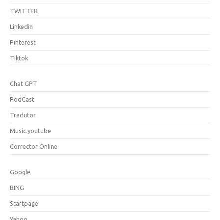
TWITTER
Linkedin
Pinterest
Tiktok
Chat GPT
PodCast
Tradutor
Music.youtube
Corrector Online
Google
BING
Startpage
Yahoo