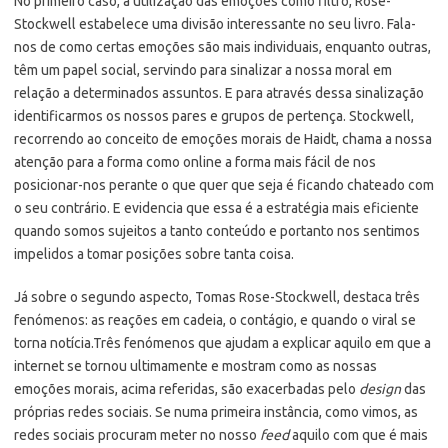
No primeiro caso, a utilização das emoções como filtro, Rose-
Stockwell estabelece uma divisão interessante no seu livro. Fala-
nos de como certas emoções são mais individuais, enquanto outras,
têm um papel social, servindo para sinalizar a nossa moral em
relação a determinados assuntos. E para através dessa sinalização
identificarmos os nossos pares e grupos de pertença. Stockwell,
recorrendo ao conceito de emoções morais de Haidt, chama a nossa
atenção para a forma como online a forma mais fácil de nos
posicionar-nos perante o que quer que seja é ficando chateado com
o seu contrário. E evidencia que essa é a estratégia mais eficiente
quando somos sujeitos a tanto conteúdo e portanto nos sentimos
impelidos a tomar posições sobre tanta coisa.
Já sobre o segundo aspecto, Tomas Rose-Stockwell, destaca três
fenómenos: as reações em cadeia, o contágio, e quando o viral se
torna notícia.Três fenómenos que ajudam a explicar aquilo em que a
internet se tornou ultimamente e mostram como as nossas
emoções morais, acima referidas, são exacerbadas pelo
design
das
próprias redes sociais. Se numa primeira instância, como vimos, as
redes sociais procuram meter no nosso
feed
aquilo com que é mais