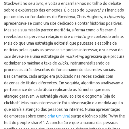
Stockwell no seu livro, e volta a encarrilar-nos no trilho do debate
sobre a exploração das emoções. É o caso do
Upworthy
. Financiado
por um dos co-fundadores do
Facebook
, Chris Hughers, o
Upworthy
apresentava-se como um site dedicado a contar histórias positivas.
Mas se a sua missão parece meritória, a forma como o fizeram é
reveladora da perversa relação entre
marketing
e conteúdo online.
Mais do que uma estratégia editorial que pautasse a escolha de
notícias pelas quais as pessoas se podiam interessar, o sucesso do
site
deveu-se a uma estratégia de
marketing
agressiva que procura
optimizar ao máximo a taxa de
clicks
, instrumentalizando os
processos atrás descritos de funcionamento das redes sociais.
Basicamente, cada artigo era publicado nas redes sociais com
dezenas de títulos diferentes. Em seguida, algoritmos analisavam a
performance de cada título replicando as fórmulas que mais
atenção geravam. A estratégia valeu ao site o cognome ‘loja do
clickbait’. Mas mais interessante foi a observação e a medida aquilo
que atraía a atenção das pessoas na internet. Numa apresentação
da empresa sobre como
criar um viral
surge o icónico slide “Why the
hell do people share?”. A conclusão é que a maioria das pessoas