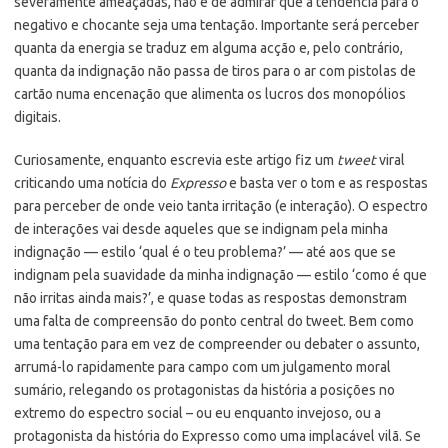
severamente ameaçadas, não é de admirar que a tendência para o
negativo e chocante seja uma tentação. Importante será perceber
quanta da energia se traduz em alguma acção e, pelo contrário,
quanta da indignação não passa de tiros para o ar com pistolas de
cartão numa encenação que alimenta os lucros dos monopólios
digitais.
Curiosamente, enquanto escrevia este artigo fiz um
tweet
viral
criticando uma notícia do
Expresso
e basta ver o tom e as respostas
para perceber de onde veio tanta irritação (e interação). O espectro
de interações vai desde aqueles que se indignam pela minha
indignação — estilo ‘qual é o teu problema?’ — até aos que se
indignam pela suavidade da minha indignação — estilo ‘como é que
não irritas ainda mais?’, e quase todas as respostas demonstram
uma falta de compreensão do ponto central do tweet. Bem como
uma tentação para em vez de compreender ou debater o assunto,
arrumá-lo rapidamente para campo com um julgamento moral
sumário, relegando os protagonistas da história a posições no
extremo do espectro social – ou eu enquanto invejoso, ou a
protagonista da história do Expresso como uma implacável vilã. Se