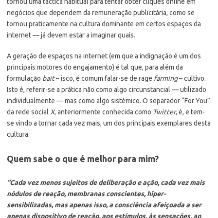
tornou uma táctica habitual para tentar obter cliques online em
negócios que dependem da remuneração publicitária, como se
tornou praticamente na cultura dominante em certos espaços da
internet — já devem estar a imaginar quais.
A geração de espaços na internet (em que a indignação é um dos
principais motores do engajamento) é tal que, para além da
formulação
bait
– isco, é comum falar-se de rage
farming
– cultivo.
Isto é, referir-se a prática não como algo circunstancial — utilizado
individualmente — mas como algo sistémico. O separador “For You”
da rede social
X
, anteriormente conhecida como
Twitter
, é, e tem-
se vindo a tornar cada vez mais, um dos principais exemplares desta
cultura.
Quem sabe o que é melhor para mim?
“Cada vez menos sujeitos de deliberação e ação, cada vez mais
nódulos de reação, membranas conscientes, hiper-
sensibilizadas, mas apenas isso, a consciência afeiçoada a ser
apenas dispositivo de reação, aos estímulos, às sensações, ao