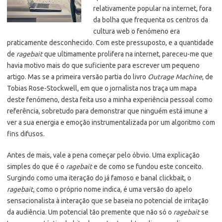
relativamente popular na internet, fora
da bolha que frequenta os centros da
cultura web o fenómeno era
praticamente desconhecido.
Com este pressuposto, e a quantidade
de
ragebait
que ultimamente prolifera na internet, pareceu-me que
havia motivo mais do que suficiente para escrever um pequeno
artigo. Mas se a primeira versão partia do livro
Outrage Machine
, de
Tobias Rose-Stockwell, em que o jornalista nos traça um mapa
deste fenómeno, desta feita uso a minha experiência pessoal como
referência, sobretudo para demonstrar que ninguém está imune a
ver a sua energia e emoção instrumentalizada por um algoritmo com
fins difusos.
Antes de mais, vale a pena começar pelo óbvio. Uma explicação
simples do que é o
ragebait
e de como se fundou este conceito.
Surgindo como uma iteração do já famoso e banal clickbait, o
ragebait
, como o próprio nome indica, é uma versão do apelo
sensacionalista à interação que se baseia no potencial de irritação
da audiência. Um potencial tão premente que não só o
ragebait
se