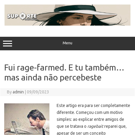
Skip
to
content
Menu
Fui rage-farmed. E tu também…
mas ainda não percebeste
By
admin
|
09/09/2023
Este artigo era para ser completamente
diferente. Começou com um motivo
simples: ao explicar entre amigos de
que se tratava o
ragebait
reparei que,
apesar de ser um conceito