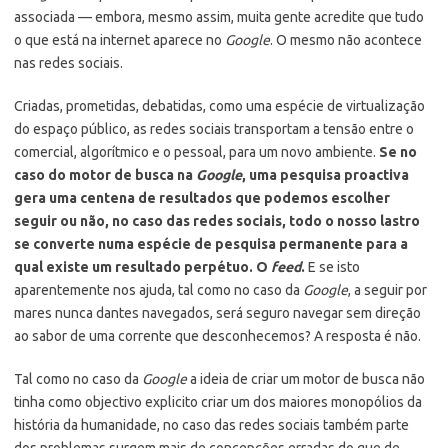
associada — embora, mesmo assim, muita gente acredite que tudo
o que está na internet aparece no
Google
. O mesmo não acontece
nas redes sociais.
Criadas, prometidas, debatidas, como uma espécie de virtualização
do espaço público, as redes sociais transportam a tensão entre o
comercial, algorítmico e o pessoal, para um novo ambiente.
Se no
caso do motor de busca na
Google
, uma pesquisa proactiva
gera uma centena de resultados que podemos escolher
seguir ou não, no caso das redes sociais, todo o nosso lastro
se converte numa espécie de pesquisa permanente para a
qual existe um resultado perpétuo. O
feed
.
E se isto
aparentemente nos ajuda, tal como no caso da
Google
, a seguir por
mares nunca dantes navegados, será seguro navegar sem direção
ao sabor de uma corrente que desconhecemos? A resposta é não.
Tal como no caso da
Google
a ideia de criar um motor de busca não
tinha como objectivo explicito criar um dos maiores monopólios da
história da humanidade, no caso das redes sociais também parte
dos problemas surgem mais de concepções erradas do que de