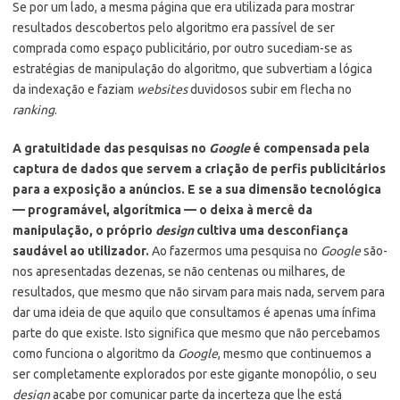
Se por um lado, a mesma página que era utilizada para mostrar
resultados descobertos pelo algoritmo era passível de ser
comprada como espaço publicitário, por outro sucediam-se as
estratégias de manipulação do algoritmo, que subvertiam a lógica
da indexação e faziam
websites
duvidosos subir em flecha no
ranking
.
A gratuitidade das pesquisas no
Google
é compensada pela
captura de dados que servem a criação de perfis publicitários
para a exposição a anúncios. E se a sua dimensão tecnológica
— programável, algorítmica — o deixa à mercê da
manipulação, o próprio
design
cultiva uma desconfiança
saudável ao utilizador.
Ao fazermos uma pesquisa no
Google
são-
nos apresentadas dezenas, se não centenas ou milhares, de
resultados, que mesmo que não sirvam para mais nada, servem para
dar uma ideia de que aquilo que consultamos é apenas uma ínfima
parte do que existe. Isto significa que mesmo que não percebamos
como funciona o algoritmo da
Google
, mesmo que continuemos a
ser completamente explorados por este gigante monopólio, o seu
design
acabe por comunicar parte da incerteza que lhe está