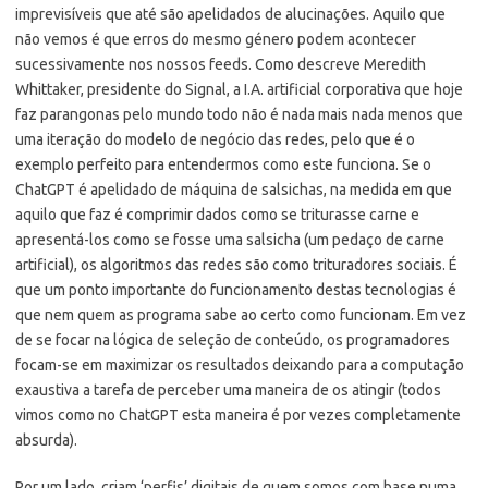
imprevisíveis que até são apelidados de alucinações. Aquilo que
não vemos é que erros do mesmo género podem acontecer
sucessivamente nos nossos feeds. Como descreve Meredith
Whittaker, presidente do Signal, a I.A. artificial corporativa que hoje
faz parangonas pelo mundo todo não é nada mais nada menos que
uma iteração do modelo de negócio das redes, pelo que é o
exemplo perfeito para entendermos como este funciona. Se o
ChatGPT é apelidado de máquina de salsichas, na medida em que
aquilo que faz é comprimir dados como se triturasse carne e
apresentá-los como se fosse uma salsicha (um pedaço de carne
artificial), os algoritmos das redes são como trituradores sociais. É
que um ponto importante do funcionamento destas tecnologias é
que nem quem as programa sabe ao certo como funcionam. Em vez
de se focar na lógica de seleção de conteúdo, os programadores
focam-se em maximizar os resultados deixando para a computação
exaustiva a tarefa de perceber uma maneira de os atingir (todos
vimos como no ChatGPT esta maneira é por vezes completamente
absurda).
Por um lado, criam ‘perfis’ digitais de quem somos com base numa